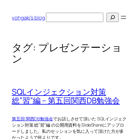
内
容
検
yohgaki's blog
を
索
ス
キ
ッ
タグ:
プレゼンテーショ
プ
ン
SQLインジェクション対策
総”習”編 – 第五回関西DB勉強会
第五回 関西DB勉強会
でお話しさせて頂いた SQLインジェク
ション対策 総”習”編 の公開用資料をSlideShareにアップロ
ードしました。私のセッションを気に入って頂けた方が多
かったようで何よりです。