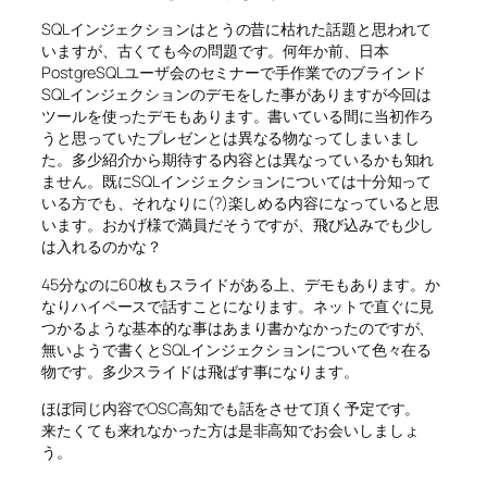
SQLインジェクションはとうの昔に枯れた話題と思われて
いますが、古くても今の問題です。何年か前、日本
PostgreSQLユーザ会のセミナーで手作業でのブラインド
SQLインジェクションのデモをした事がありますが今回は
ツールを使ったデモもあります。書いている間に当初作ろ
うと思っていたプレゼンとは異なる物なってしまいまし
た。多少紹介から期待する内容とは異なっているかも知れ
ません。既にSQLインジェクションについては十分知って
いる方でも、それなりに(?)楽しめる内容になっていると思
います。おかげ様で満員だそうですが、飛び込みでも少し
は入れるのかな？
45分なのに60枚もスライドがある上、デモもあります。か
なりハイペースで話すことになります。ネットで直ぐに見
つかるような基本的な事はあまり書かなかったのですが、
無いようで書くとSQLインジェクションについて色々在る
物です。多少スライドは飛ばす事になります。
ほぼ同じ内容でOSC高知でも話をさせて頂く予定です。
来たくても来れなかった方は是非高知でお会いしましょ
う。