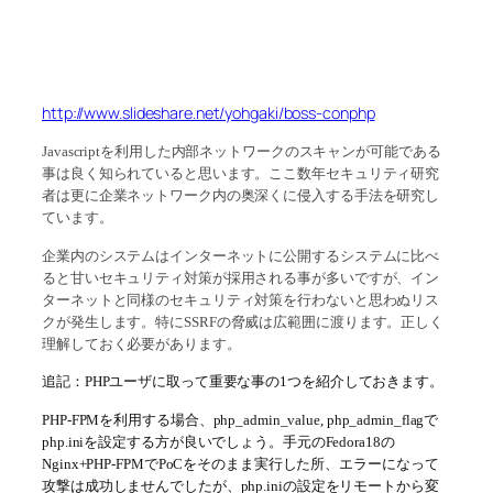
http://www.slideshare.net/yohgaki/boss-conphp
Javascriptを利用した内部ネットワークのスキャンが可能である
事は良く知られていると思います。ここ数年セキュリティ研究
者は更に企業ネットワーク内の奥深くに侵入する手法を研究し
ています。
企業内のシステムはインターネットに公開するシステムに比べ
ると甘いセキュリティ対策が採用される事が多いですが、イン
ターネットと同様のセキュリティ対策を行わないと思わぬリス
クが発生します。
特にSSRFの脅威は広範囲に渡ります。正しく
理解しておく必要があります。
追記：PHPユーザに取って重要な事の1つを紹介しておきます。
PHP-FPMを利用する場合、php_admin_value, php_admin_flagで
php.iniを設定する方が良いでしょう。手元のFedora18の
Nginx+PHP-FPMでPoCをそのまま実行した所、エラーになって
攻撃は成功しませんでしたが、php.iniの設定をリモートから変