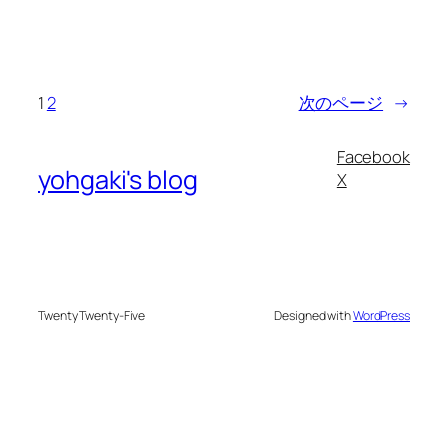
1
2
次のページ
→
Facebook
yohgaki's blog
X
Twenty Twenty-Five
Designed with
WordPress