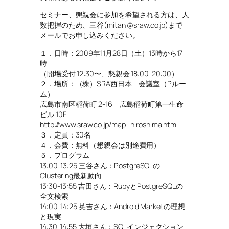
セミナー、懇親会に参加を希望される方は、人
数把握のため、三谷(mitani@sraw.co.jp)まで
メールでお申し込みください。
１．日時：2009年11月28日（土）13時から17
時
（開場受付 12:30〜、懇親会 18:00-20:00）
２．場所：（株）SRA西日本 会議室（Pルー
ム）
広島市南区稲荷町 2-16 広島稲荷町第一生命
ビル 10F
http://www.sraw.co.jp/map_hiroshima.html
３．定員：30名
４．会費：無料（懇親会は別途費用）
５．プログラム
13:00-13:25 三谷さん：PostgreSQLの
Clustering最新動向
13:30-13:55 吉田さん：RubyとPostgreSQLの
全文検索
14:00-14:25 英吉さん：Android Marketの理想
と現実
14:30-14:55 大垣さん：SQLインジェクション