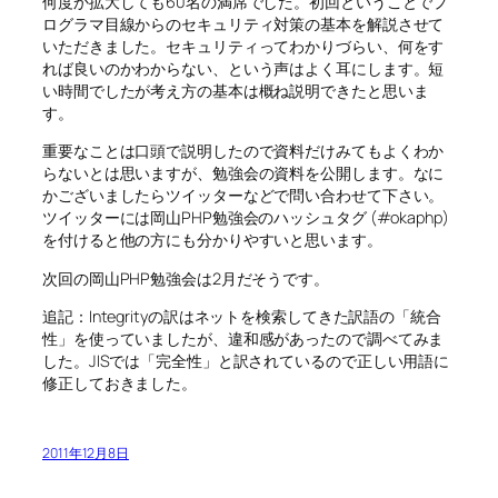
何度か拡大しても60名の満席でした。初回ということでプ
ログラマ目線からのセキュリティ対策の基本を解説させて
いただきました。セキュリティってわかりづらい、何をす
れば良いのかわからない、という声はよく耳にします。短
い時間でしたが考え方の基本は概ね説明できたと思いま
す。
重要なことは口頭で説明したので資料だけみてもよくわか
らないとは思いますが、勉強会の資料を公開します。なに
かございましたらツイッターなどで問い合わせて下さい。
ツイッターには岡山PHP勉強会のハッシュタグ (#okaphp)
を付けると他の方にも分かりやすいと思います。
次回の岡山PHP勉強会は2月だそうです。
追記：Integrityの訳はネットを検索してきた訳語の「統合
性」を使っていましたが、違和感があったので調べてみま
した。JISでは「完全性」と訳されているので正しい用語に
修正しておきました。
2011年12月8日