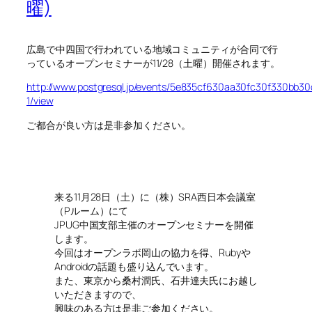
曜)
広島で中四国で行われている地域コミュニティが合同で行
っているオープンセミナーが11/28（土曜）開催されます。
http://www.postgresql.jp/events/5e835cf630aa30fc30f330bb3
1/view
ご都合が良い方は是非参加ください。
来る11月28日（土）に（株）SRA西日本会議室
（Pルーム）にて
JPUG中国支部主催のオープンセミナーを開催
します。
今回はオープンラボ岡山の協力を得、Rubyや
Androidの話題も盛り込んでいます。
また、東京から桑村潤氏、石井達夫氏にお越し
いただきますので、
興味のある方は是非ご参加ください。