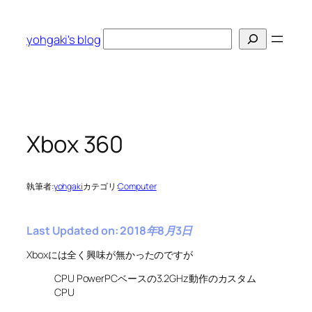
内
容
検
yohgaki's blog
を
索
ス
キ
ッ
プ
Xbox 360
執筆者:
yohgaki
カテゴリ:
Computer
Last Updated on: 2018年8月3日
Xboxには全く興味が無かったのですが
CPU PowerPCベースの3.2GHz動作のカスタム
CPU