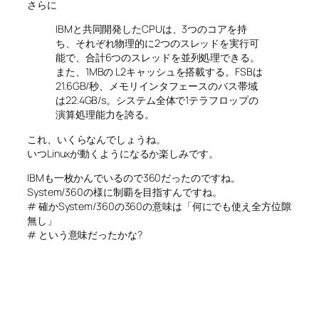
さらに
IBMと共同開発したCPUは、3つのコアを持
ち、それぞれ物理的に2つのスレッドを実行可
能で、合計6つのスレッドを並列処理できる。
また、1MBの L2キャッシュを搭載する。FSBは
21.6GB/秒、メモリインタフェースのバス帯域
は22.4GB/s。システム全体で1テラフロップの
演算処理能力を誇る。
これ、いくらなんでしょうね。
いつLinuxが動くようになるか楽しみです。
IBMも一枚かんでいるので360だったのですね。
System/360の様に制覇を目指すんですね。
# 確かSystem/360の360の意味は「何にでも使え全方位隙
無し」
# という意味だったかな?