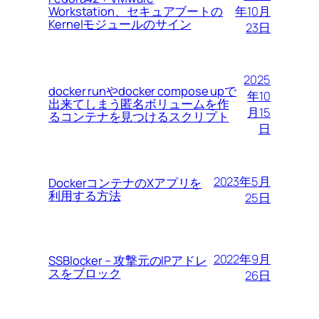
Workstation、セキュアブートの
年10月
Kernelモジュールのサイン
23日
2025
docker runやdocker compose upで
年10
出来てしまう匿名ボリュームを作
月15
るコンテナを見つけるスクリプト
日
2023年5月
DockerコンテナのXアプリを
利用する方法
25日
2022年9月
SSBlocker – 攻撃元のIPアドレ
スをブロック
26日