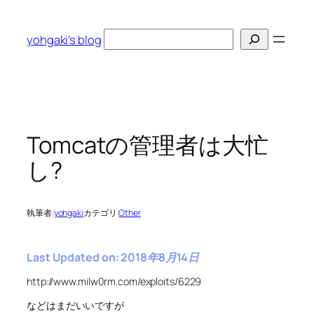
内
容
検
yohgaki's blog
を
索
ス
キ
ッ
プ
Tomcatの管理者は大忙
し?
執筆者:
yohgaki
カテゴリ:
Other
Last Updated on: 2018年8月14日
http://www.milw0rm.com/exploits/6229
などはまだいいですが