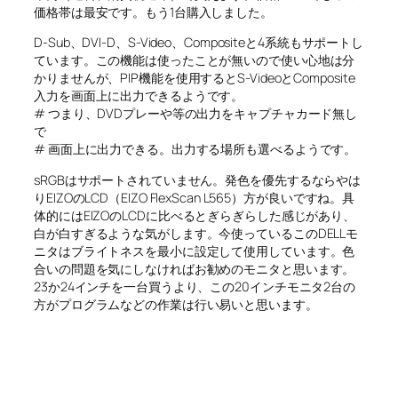
価格帯は最安です。もう1台購入しました。
D-Sub、DVI-D、S-Video、Compositeと4系統もサポートし
ています。この機能は使ったことが無いので使い心地は分
かりませんが、PIP機能を使用するとS-VideoとComposite
入力を画面上に出力できるようです。
# つまり、DVDプレーや等の出力をキャプチャカード無し
で
# 画面上に出力できる。出力する場所も選べるようです。
sRGBはサポートされていません。発色を優先するならやは
りEIZOのLCD（EIZO FlexScan L565）方が良いですね。具
体的にはEIZOのLCDに比べるとぎらぎらした感じがあり、
白が白すぎるような気がします。今使っているこのDELLモ
ニタはブライトネスを最小に設定して使用しています。色
合いの問題を気にしなければお勧めのモニタと思います。
23か24インチを一台買うより、この20インチモニタ2台の
方がプログラムなどの作業は行い易いと思います。