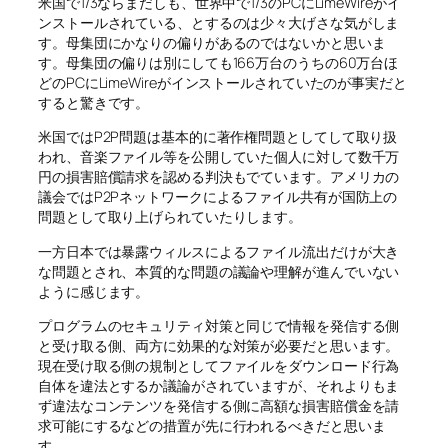
米国で1/3ならまだしも、世界中で1/3のPCにLimeWireがイ
ンストールされている、とするのは少々大げさな気がしま
す。母集団にかなりの偏りがあるのではないかと思いま
す。母集団の偏りは別にしても166万台のうちの60万台ほ
どのPCにLimeWireがインストールされていたのが事実だと
すると驚きです。
米国ではP2P問題は基本的に著作権問題としてして取り扱
われ、音楽ファイル等を公開していた個人に対して数千万
円の損害賠償請求を認める判決もでています。アメリカの
議会ではP2Pネットワークによるファイル共有が国防上の
問題として取り上げられていたりします。
一方日本では暴露ウィルスによるファイル流出だけが大き
な問題とされ、本質的な問題の議論や理解が進んでいない
ように感じます。
プログラムのセキュリティ対策と同じで情報を発信する側
と受け取る側、両方に効果的な対策が必要だと思います。
現在受け取る側の規制としてファイルをダウンロード行為
自体を違法とするか議論がされていますが、それよりもま
ず違法なコンテンツを発信する側に高額な損害賠償金を請
求可能にするなどの措置が先に行われるべきだと思いま
す。