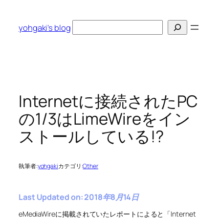
内
容
検
yohgaki's blog
を
索
ス
キ
ッ
プ
Internetに接続されたPC
の1/3はLimeWireをイン
ストールしている!?
執筆者:
yohgaki
カテゴリ:
Other
Last Updated on: 2018年8月14日
eMediaWireに掲載されていたレポートによると「Internet