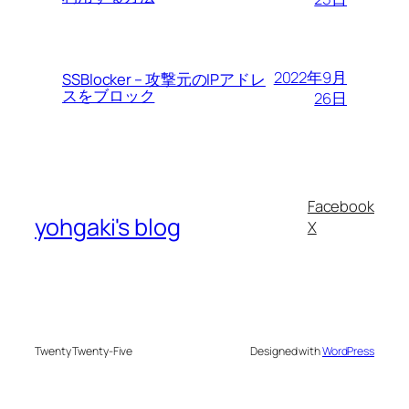
2022年9月
SSBlocker – 攻撃元のIPアドレ
スをブロック
26日
Facebook
yohgaki's blog
X
Twenty Twenty-Five
Designed with
WordPress