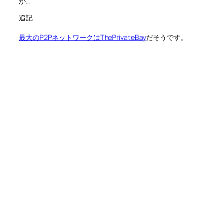
が…
追記
最大のP2PネットワークはThePrivateBay
だそうです。