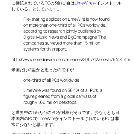
に接続されているPCの3台に1台は
LimeWire
をインストール
している」としています。
File-sharing application LimeWire is now found
on more than one-third of all PCs worldwide,
according to research jointly published by
Digital Music News and BigChampagne. The
companies surveyed more than 1.5 million
systems for this report.
http://www.emediawire.com/releases/2007/12/emw576418.htm
米国だけの話かと思ったのですが
one-third of all PCs worldwide
LimeWire was found on 36.4% of all PCs, a
figure gleaned from a global canvass of
roughly 1.66 million desktops.
と世界中の166万台のPCが対象だそうです。少なくとも日
本国内のPCでLimeWireがインストールされているPCは非
常に少ないと思います。