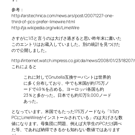
参考：
http://arstechnica.com/news.ars/post/20071227-one-
third-of-pcs-prefer-limewire.html
http://ja.wikipedia.org/wiki/LimeWire
さすがに1/3と言うのは大げさ過ぎると思い昨年末に書いた
このエントリはお蔵入していました。別の統計を見つけた
ので公開しました。
http://internet.watch.impress.co.jp/cda/news/2008/01/23/18207.
これによると
これに対してGnutella互換サーバントは世界的
に多く分布しており、中でも米国が約175万ノ
ードで49％を占める。ヨーロッパ各国も約
23％と多かった。日本でも約10万9,000ノード
あった。
となっています。米国でもたった175万ノードなら「1/3の
PCにLimeWireがインストールされている」のは大げさな数
値になります。母集団に問題、例えば大学生のPCだけ調べ
た等、であれば納得できるかも知れない数値ではあります