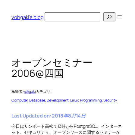
内
容
検
yohgaki's blog
を
索
ス
キ
ッ
プ
オープンセミナー
2006@四国
執筆者:
yohgaki
カテゴリ:
Computer
, 
Database
, 
Development
, 
Linux
, 
Programming
, 
Security
Last Updated on: 2018年8月14日
今日はサンポート高松で13時からPostgreSQL、インターネ
ット、セキュリティ、オープンソースに関するセミナーが