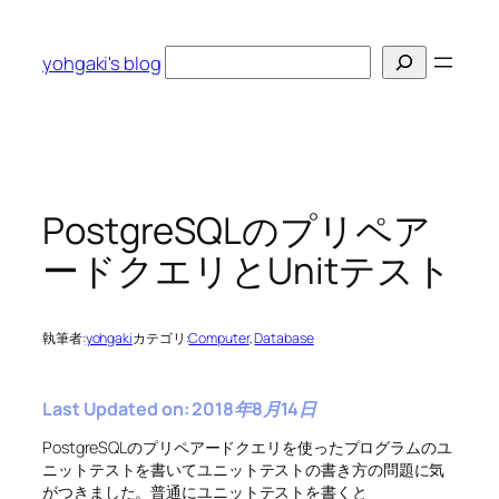
内
容
検
yohgaki's blog
を
索
ス
キ
ッ
プ
PostgreSQLのプリペア
ードクエリとUnitテスト
執筆者:
yohgaki
カテゴリ:
Computer
, 
Database
Last Updated on: 2018年8月14日
PostgreSQLのプリペアードクエリを使ったプログラムのユ
ニットテストを書いてユニットテストの書き方の問題に気
がつきました。普通にユニットテストを書くと