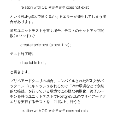
relation with OID ##### does not exist
というPL/PgSQLで良く見かけるエラーが発生してしまう場
合があります。
通常ユニットテストを書く場合、テストのセットアップ関
数(メソッド)で
create table test (a text, i int);
テスト終了時に
drop table test;
と書きます。
プリペアードクエリの場合、コンパイルされたSQL文がバ
ックエンドにキャッシュされるので「Web環境などで永続
的な接続」を行っている環境でこの様な初期化、終了ルー
チンを持つユニットテストでPostgreSQLのプリペアードク
エリを実行するテストを「2回以上」行うと
relation with OID ##### does not exist