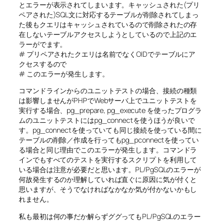
とエラーが表示されてしまいます。キャッシュされた(プリ
ペアされた)SQL文に対応するテーブルが削除されてしまっ
た後もクエリはキャッシュされているので削除されたの存
在しないテーブルアクセスしようとしているので上記のエ
ラーがでます。
# プリペアされたクエリは名前でなくOIDでテーブルにア
クセスするので
# このエラーが発生します。
コマンドラインからのユニットテストの場合、接続の種類
は影響しませんがPHPでWebサーバ上でユニットテストを
実行する場合、pg_prepare, pg_execute を使ったプログラ
ムのユニットテストにはpg_connectを使うほうが良いで
す。pg_connectを使っていても同じ接続を使っている間に
テーブルの削除／作成を行ってもpg_pconnectを使ってい
る場合と同じ理由でこのエラーが発生します。コマンドラ
インでもすべてのテストを実行するスクリプトを利用して
いる場合は注意が必要だと思います。PL/PgSQLのエラーが
何故発生するのか理解していれば直ぐに原因に気が付くと
思いますが、そうでなければなかなか気が付かないかもし
れません。
私も最初は何の事だか解らずググってもPL/PgSQLのエラー