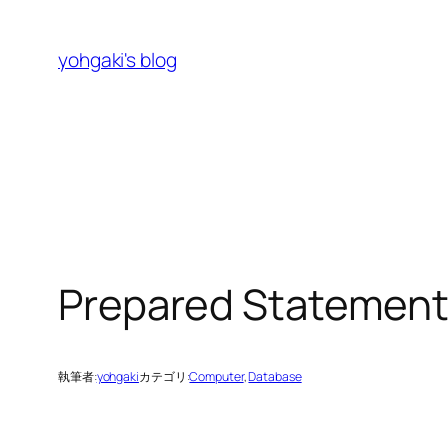
内
容
yohgaki's blog
を
ス
キ
ッ
プ
Prepared Stat
執筆者:
yohgaki
カテゴリ:
Computer
, 
Database