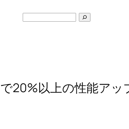
検
索
ementで20%以上の性能アッ