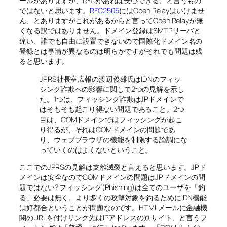
ールがありますが、RFCがあれば安心できる、と言うもの
ではないと思います。
RFC2505
にはOpen Relayはいけませ
ん、とありますがこれがあるからと言ってOpen Relayが無
くなる訳ではありません。ドメイン登録はSMTPサーバと
違い、誰でも自由に設置できないので国際化ドメイン名の
登録とは事情が異なるのは明らかですがそれでも問題は残
ると思います。
JPRS社長室広報の渡辺俊雄氏はIDNのフィッ
シング詐欺への影響に関して2つの見解を示し
た。1つは、フィッシング詐欺はJPドメインで
はそもそも起こり得ない問題であること。2つ
目は、COMドメインではフィッシングが起こ
り得るが、それはCOMドメインの問題であ
り、ウェブブラウザの機能を制限する論調にな
っていくのはよくないということ。
ここでのJPRSの見解は支離滅裂と言えると思います。JPド
メインは安全なのでCOMドメインの問題はJPドメインの問
題ではない? フィッシング(Phishing)は全てのユーザを「釣
る」必要は無く、より多くの攻撃対象を釣るためにIDN機能
は好都合ということが問題なのです。HTMLメールに金融機
関のURLを付けリンク先はIPアドレスの別サイト、と言うフ