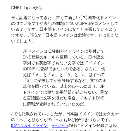
CNET Japanから。
最近話題になってきた、古くて新しい(？)国際化ドメイン
の似ている文字や表記の問題についれJPRSがコメントして
いるようです。日本語ドメインは安全と主張しているよう
ですが、JPRSが「日本語ドメインは危険です」とは言えな
いでしょう。
JPドメインはICANNガイドラインに基付いて
DNS登録のルールを運用している。日本語文
字列でも英数字でもない文字ではJPドメイン
のDNS に登録できないのである。さらに、例
えば「Ａ」と「ａ」と「A」と「a」はすべて
「a」に変換してから登録するなど、文字の正
規化を図っている。以上のルールにより、JP
ドメインでは似た文字問題が起こらない。異な
る言語圏の文字を混ぜた場合、そもそもDNS
に情報が登録されていないためだ。
/.でも記載されていましたが、日本語ドメインではカタカナ
の「へ」とひらながの「へ」は区別が付きづらいです。
ICANNガイドライン
、
RFC3743
の様にドメイン登録にはル