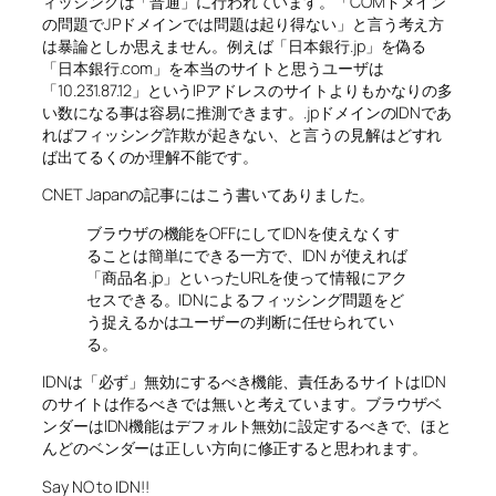
ィッシングは「普通」に行われています。「COMドメイン
の問題でJPドメインでは問題は起り得ない」と言う考え方
は暴論としか思えません。例えば「日本銀行.jp」を偽る
「日本銀行.com」を本当のサイトと思うユーザは
「10.231.87.12」というIPアドレスのサイトよりもかなりの多
い数になる事は容易に推測できます。.jpドメインのIDNであ
ればフィッシング詐欺が起きない、と言うの見解はどすれ
ば出てるくのか理解不能です。
CNET Japanの記事にはこう書いてありました。
ブラウザの機能をOFFにしてIDNを使えなくす
ることは簡単にできる一方で、IDN が使えれば
「商品名.jp」といったURLを使って情報にアク
セスできる。IDNによるフィッシング問題をど
う捉えるかはユーザーの判断に任せられてい
る。
IDNは「必ず」無効にするべき機能、責任あるサイトはIDN
のサイトは作るべきでは無いと考えています。ブラウザベ
ンダーはIDN機能はデフォルト無効に設定するべきで、ほと
んどのベンダーは正しい方向に修正すると思われます。
Say NO to IDN!!