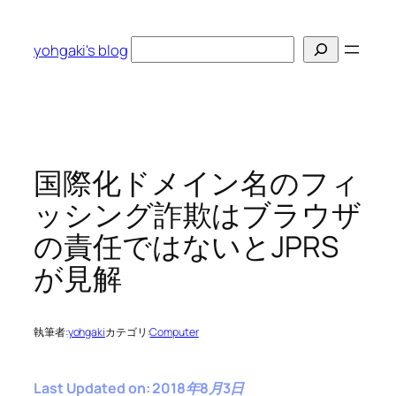
内
容
検
yohgaki's blog
を
索
ス
キ
ッ
プ
国際化ドメイン名のフィ
ッシング詐欺はブラウザ
の責任ではないとJPRS
が見解
執筆者:
yohgaki
カテゴリ:
Computer
Last Updated on: 2018年8月3日