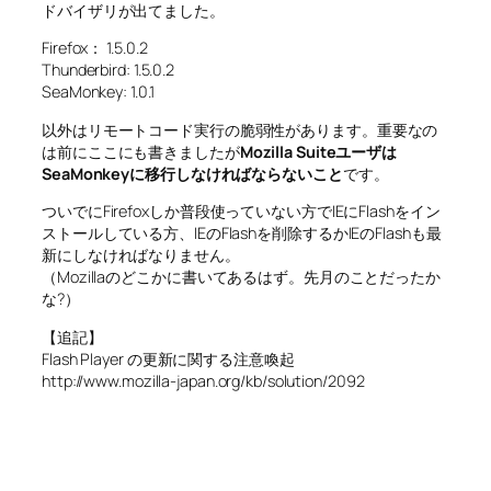
ドバイザリが出てました。
Firefox： 1.5.0.2
Thunderbird: 1.5.0.2
SeaMonkey: 1.0.1
以外はリモートコード実行の脆弱性があります。重要なの
は前にここにも書きましたが
Mozilla Suiteユーザは
SeaMonkeyに移行しなければならないこと
です。
ついでにFirefoxしか普段使っていない方でIEにFlashをイン
ストールしている方、IEのFlashを削除するかIEのFlashも最
新にしなければなりません。
（Mozillaのどこかに書いてあるはず。先月のことだったか
な?）
【追記】
Flash Player の更新に関する注意喚起
http://www.mozilla-japan.org/kb/solution/2092