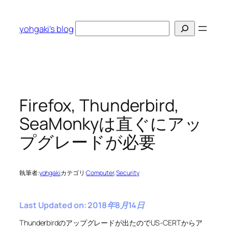
内
容
検
yohgaki's blog
を
索
ス
キ
ッ
プ
Firefox, Thunderbird,
SeaMonkyは直ぐにアッ
プグレードが必要
執筆者:
yohgaki
カテゴリ:
Computer
, 
Security
Last Updated on: 2018年8月14日
Thunderbirdのアップグレードが出たのでUS-CERTからア