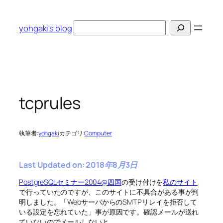
内
容
検
yohgaki's blog
を
索
ス
キ
ッ
プ
tcprules
執筆者:
yohgaki
カテゴリ:
Computer
Last Updated on: 2018年8月3日
PostgreSQLセミナー2004@四国
の受け付けを
私のサイト
で行っていたのですが、このサイトに不具合がある事が判
明しました。「WebサーバからのSMTPリレイを拒否して
いる設定を忘れていた」事が原因です。確認メールが送れ
ていないのでメールしないと…