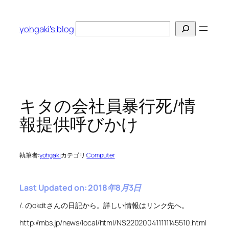
内
容
検
yohgaki's blog
を
索
ス
キ
ッ
プ
キタの会社員暴行死/情
報提供呼びかけ
執筆者:
yohgaki
カテゴリ:
Computer
Last Updated on: 2018年8月3日
/. のokdtさんの日記から。詳しい情報はリンク先へ。
http://mbs.jp/news/local/html/NS220200411111145510.html