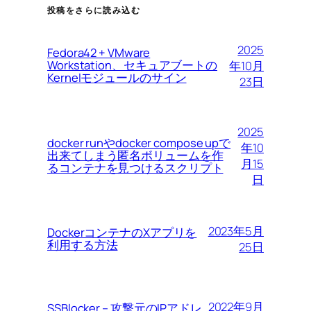
投稿をさらに読み込む
2025
Fedora42 + VMware
Workstation、セキュアブートの
年10月
Kernelモジュールのサイン
23日
2025
docker runやdocker compose upで
年10
出来てしまう匿名ボリュームを作
月15
るコンテナを見つけるスクリプト
日
2023年5月
DockerコンテナのXアプリを
利用する方法
25日
2022年9月
SSBlocker – 攻撃元のIPアドレ