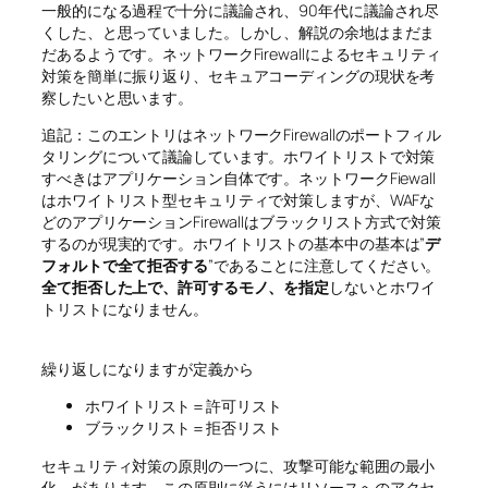
一般的になる過程で十分に議論され、90年代に議論され尽
くした、と思っていました。しかし、解説の余地はまだま
だあるようです。ネットワークFirewallによるセキュリティ
対策を簡単に振り返り、セキュアコーディングの現状を考
察したいと思います。
追記：このエントリはネットワークFirewallのポートフィル
タリングについて議論しています。ホワイトリストで対策
すべきはアプリケーション自体です。ネットワークFiewall
はホワイトリスト型セキュリティで対策しますが、WAFな
どのアプリケーションFirewallはブラックリスト方式で対策
するのが現実的です。ホワイトリストの基本中の基本は”
デ
フォルトで全て拒否する
”であることに注意してください。
全て拒否した上で、許可するモノ、を指定
しないとホワイ
トリストになりません。
繰り返しになりますが定義から
ホワイトリスト＝許可リスト
ブラックリスト＝拒否リスト
セキュリティ対策の原則の一つに、攻撃可能な範囲の最小
化、があります。この原則に従うにはリソースへのアクセ