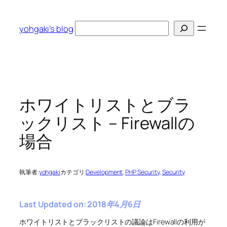
内
容
検
yohgaki's blog
を
索
ス
キ
ッ
プ
ホワイトリストとブラ
ックリスト – Firewallの
場合
執筆者:
yohgaki
カテゴリ:
Development
, 
PHP Security
, 
Security
Last Updated on: 2018年4月6日
ホワイトリストとブラックリストの議論はFirewallの利用が