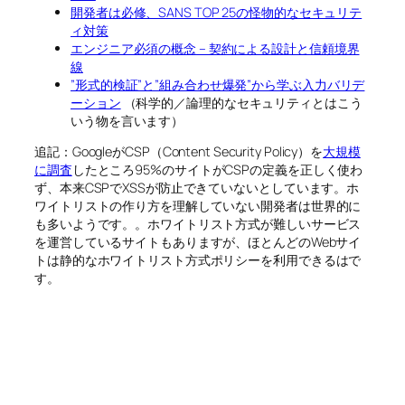
開発者は必修、SANS TOP 25の怪物的なセキュリテ
ィ対策
エンジニア必須の概念 – 契約による設計と信頼境界
線
”形式的検証”と”組み合わせ爆発”から学ぶ入力バリデ
ーション
（科学的／論理的なセキュリティとはこう
いう物を言います）
追記：GoogleがCSP（Content Security Policy）を
大規模
に調査
したところ95%のサイトがCSPの定義を正しく使わ
ず、本来CSPでXSSが防止できていないとしています。ホ
ワイトリストの作り方を理解していない開発者は世界的に
も多いようです。。ホワイトリスト方式が難しいサービス
を運営しているサイトもありますが、ほとんどのWebサイ
トは静的なホワイトリスト方式ポリシーを利用できるはで
す。