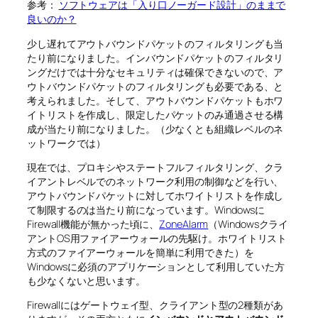
参考：
ソフトウェアは「入り口ノーガード設計」のままで
良いのか？
少し遅れてアウトバウンドパケットのフィルタリングも当
たり前になりました。インバウンドパケットのフィルタリ
ングだけでは十分なセキュリティは確保できないので、ア
ウトバウンドパケットのフィルタリングも必要である、と
考えられました。そして、アウトバウンドパケットもホワ
イトリストを作成し、限定したパケットのみ通過させる構
成が当たり前になりました。（少なくとも組織レベルのネ
ットワークでは）
現在では、プロキシやステートフルフィルタリング、クラ
イアントレベルでのネットワーク利用の制御などを行い、
アウトバウンドパケットに対してホワイトリストを作成し
て制限するのは当たり前になっています。Windowsに
Firewall機能が無かった頃に、
ZoneAlarm
（Windowsクライ
アントOS用ファイアーウォールの先駆け。ホワイトリスト
方式のファイアーウォールを簡単に利用できた）を
Windowsに必須のアプリケーションとして利用していた方
も少なくないと思います。
Firewallにはゲートウェイ型、クライアント型の2種類があ