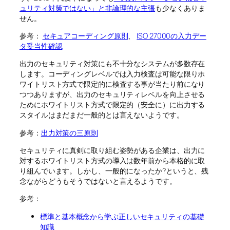
ュリティ対策ではない」と非論理的な主張
も少なくありま
せん。
参考：
セキュアコーディング原則
、
ISO 27000の入力デー
タ妥当性確認
出力のセキュリティ対策にも不十分なシステムが多数存在
します。コーディングレベルでは入力検査は可能な限りホ
ワイトリスト方式で限定的に検査する事が当たり前になり
つつありますが、出力のセキュリティレベルを向上させる
ためにホワイトリスト方式で限定的（安全に）に出力する
スタイルはまだまだ一般的とは言えないようです。
参考：
出力対策の三原則
セキュリティに真剣に取り組む姿勢がある企業は、出力に
対するホワイトリスト方式の導入は数年前から本格的に取
り組んでいます。しかし、一般的になったか?というと、残
念ながらどうもそうではないと言えるようです。
参考：
標準と基本概念から学ぶ正しいセキュリティの基礎
知識