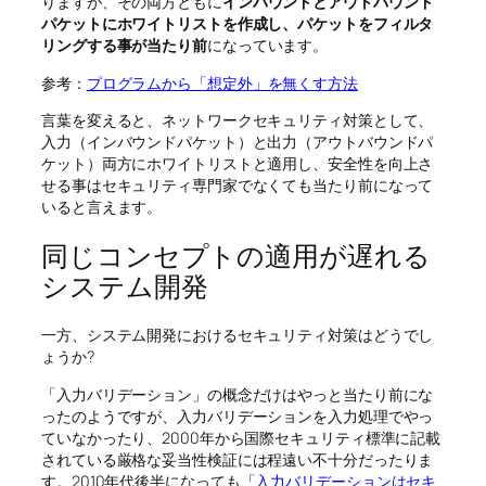
りますが、その両方ともに
インバウンドとアウトバウンド
パケットにホワイトリストを作成し、パケットをフィルタ
リングする事が当たり前
になっています。
参考：
プログラムから「想定外」を無くす方法
言葉を変えると、ネットワークセキュリティ対策として、
入力（インバウンドパケット）と出力（アウトバウンドパ
ケット）両方にホワイトリストと適用し、安全性を向上さ
せる事はセキュリティ専門家でなくても当たり前になって
いると言えます。
同じコンセプトの適用が遅れる
システム開発
一方、システム開発におけるセキュリティ対策はどうでし
ょうか?
「入力バリデーション」の概念だけはやっと当たり前にな
ったのようですが、入力バリデーションを入力処理でやっ
ていなかったり、2000年から国際セキュリティ標準に記載
されている厳格な妥当性検証には程遠い不十分だったりま
す。2010年代後半になっても
「入力バリデーションはセキ