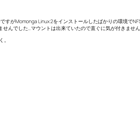
のですがMomonga Linux 2をインストールしたばかりの環
していませんでした…マウントは出来ていたので直ぐに気が付きませ
なく。