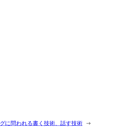
グに問われる書く技術、話す技術
→