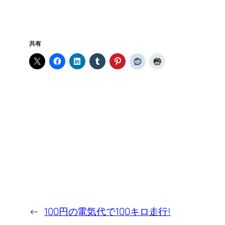
共有
←
100円の電気代で100キロ走行!