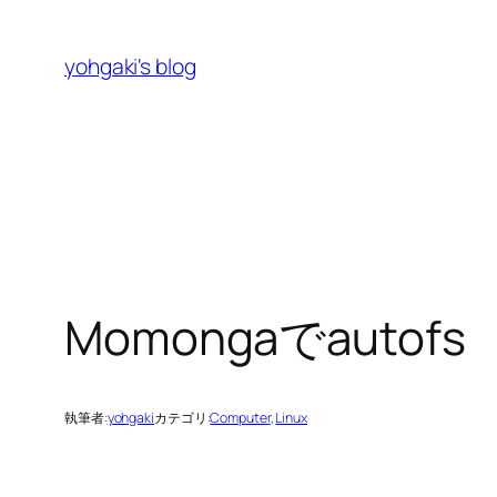
内
容
yohgaki's blog
を
ス
キ
ッ
プ
Momongaでautofs
執筆者:
yohgaki
カテゴリ:
Computer
, 
Linux