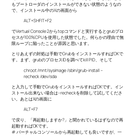
もブートローダのインストールができない状態のようなの
で、インストール中のXの画面から
ALT+SHFIT+F2
でVertual Console 2からtopコマンドと実行するとgrubプロ
セスが100%CPUを使用した状態でした。何らかの理由で無
限ループに陥ったことが原因と思います。
とりあえずの対処は手動でGrubをインストールすればOKで
す。まず、grubのプロセスIDを調べてkill PID、そして
chroot /mnt/sysimage /sbin/grub-install –
recheck /dev/sda
と入力して手動でGrubをインストールすればOKです。イン
ストール出来ない場合は–recheckを削除して試してくださ
い。あとはXの画面に
ALT+F7
で戻り、「再起動しますか?」と聞かれているはずなので再
起動すればOKです。
# バーチャルコンソールから再起動しても良いですが、一