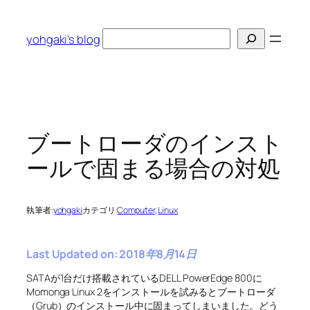
内
容
検
yohgaki's blog
を
索
ス
キ
ッ
プ
ブートローダのインスト
ールで固まる場合の対処
執筆者:
yohgaki
カテゴリ:
Computer
, 
Linux
Last Updated on: 2018年8月14日
SATAが1台だけ搭載されているDELL PowerEdge 800に
Momonga Linux 2をインストールを試みるとブートローダ
（Grub）のインストール中に固まってしまいました。どう