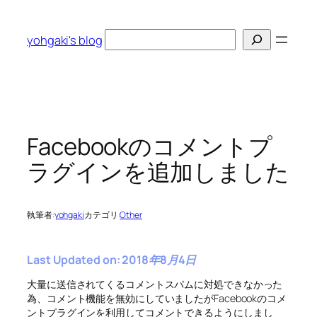
内
容
検
yohgaki's blog
を
索
ス
キ
ッ
プ
Facebookのコメントプ
ラグインを追加しました
執筆者:
yohgaki
カテゴリ:
Other
Last Updated on: 2018年8月4日
大量に送信されてくるコメントスパムに対処できなかった
為、コメント機能を無効にしていましたがFacebookのコメ
ントプラグインを利用してコメントできるようにしまし