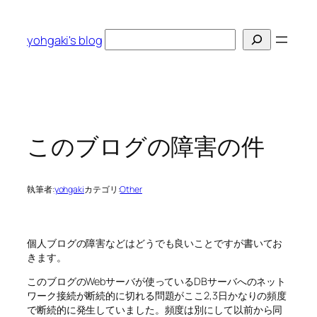
内
容
検
yohgaki's blog
を
索
ス
キ
ッ
プ
このブログの障害の件
執筆者:
yohgaki
カテゴリ:
Other
個人ブログの障害などはどうでも良いことですが書いてお
きます。
このブログのWebサーバが使っているDBサーバへのネット
ワーク接続が断続的に切れる問題がここ2,3日かなりの頻度
で断続的に発生していました。頻度は別にして以前から同