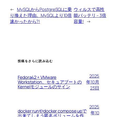
←
MySQLからPostgreSQLに乗
ウィルスで高性
り換えた理由。MySQLより10倍
能バッテリ – 3倍
速かったから?!
容量!
→
投稿をさらに読み込む
2025
Fedora42 + VMware
Workstation、セキュアブートの
年10月
Kernelモジュールのサイン
23日
2025
docker runやdocker compose upで
年10
出来てしまう匿名ボリュームを作