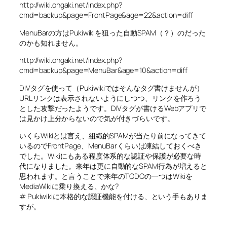
http://wiki.ohgaki.net/index.php?
cmd=backup&page=FrontPage&age=22&action=diff
MenuBarの方はPukiwikiを狙った自動SPAM（？）のだった
のかも知れません。
http://wiki.ohgaki.net/index.php?
cmd=backup&page=MenuBar&age=10&action=diff
DIVタグを使って（Pukiwikiではそんなタグ書けませんが）
URLリンクは表示されないようにしつつ、リンクを作ろう
とした攻撃だったようです。DIVタグが書けるWebアプリで
は見かけ上分からないので気が付きづらいです。
いくらWikiとは言え、組織的SPAMが当たり前になってきて
いるのでFrontPage、MenuBarくらいは凍結しておくべき
でした。Wikiにもある程度体系的な認証や保護が必要な時
代になりました。来年は更に自動的なSPAM行為が増えると
思われます。と言うことで来年のTODOの一つはWikiを
MediaWikiに乗り換える、かな?
# Pukiwikiに本格的な認証機能を付ける、という手もありま
すが。