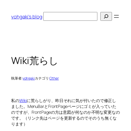
内
容
検
yohgaki's blog
を
索
ス
キ
ッ
プ
Wiki荒らし
執筆者:
yohgaki
カテゴリ:
Other
私の
Wiki
に荒らしがり、昨日それに気が付いたので修正し
ました。MenuBarとFrontPageページにゴミが入っていた
のですが、FrontPageの方は意図が何なのか不明な変更なの
です。（リンク先はページを更新するのでそのうち無くな
ります）