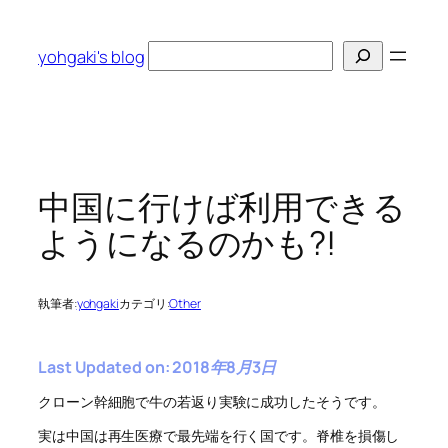
内
容
検
yohgaki's blog
を
索
ス
キ
ッ
プ
中国に行けば利用できる
ようになるのかも?!
執筆者:
yohgaki
カテゴリ:
Other
Last Updated on: 2018年8月3日
クローン幹細胞で牛の若返り実験に成功したそうです。
実は中国は再生医療で最先端を行く国です。脊椎を損傷し