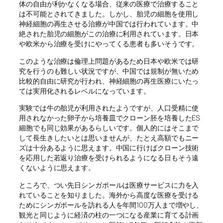
体の自由が利かなくなる場合、従来の医療で治療すること
は不可能とされてきました。しかし、胎児の細胞を使用し
神経細胞の再生させる治療が中国では行われています。中
絶された胎児の細胞がこの治療に利用されています。日本
や欧米から治療を受けにやってくる患者も多いそうです。
このような治療は倫理上問題があるため日本や欧米では研
究を行うのも難しい状況ですが、中国では規制が無いため
比較的自由に研究が行われ、神経細胞の再生医療にいたっ
ては実用化されるレベルになっています。
実験では牛の胎児が利用されたようですが、人口受精に使
用されなかった卵子から培養皿でクローン胚を培養したES
細胞でも同じ効果があるらしいです。個人的にはそこまで
して長生きしたいとは思いませんが、たとえ高額でもニー
ズは十分あるように思えます。中国に行けばクローン技術
を応用した若返り治療を受けられるようになる日もそう遠
くないように思えます。
ところで、つい先日シンガポールは医療サービスに力を入
れていることを知りました。海外から高度な医療を受ける
ためにシンガポールを訪れる人を年間100万人まで増やし、
観光と同じように経済の柱の一つになる産業に育てる計画