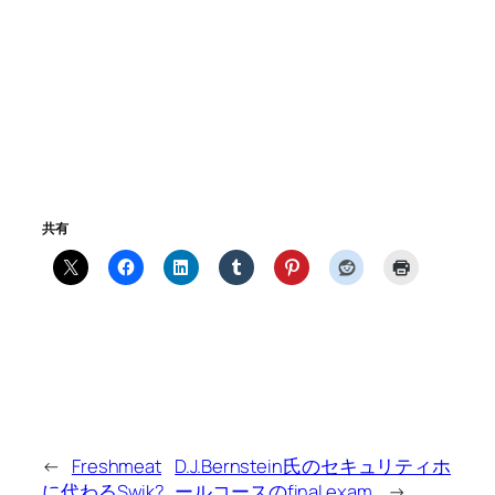
共有
←
Freshmeat
D.J.Bernstein氏のセキュリティホ
に代わるSwik?
ールコースのfinal exam.
→