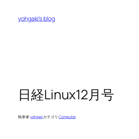
内
容
yohgaki's blog
を
ス
キ
ッ
プ
日経Linux12月号
執筆者:
yohgaki
カテゴリ:
Computer