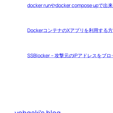
docker runやdocker compo
DockerコンテナのXアプリを利用する
SSBlocker – 攻撃元のIPアドレスをブ
yohgaki's blog