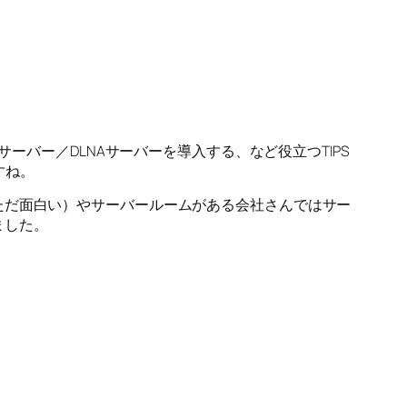
、DAPPサーバー／DLNAサーバーを導入する、など役立つTIPS
すね。
ただ面白い）やサーバールームがある会社さんではサー
ました。