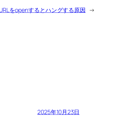
SがURLをopenするとハングする原因
→
2025年10月23日