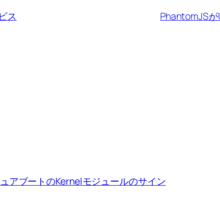
ビス
PhantomJ
ion、セキュアブートのKernelモジュールのサイン