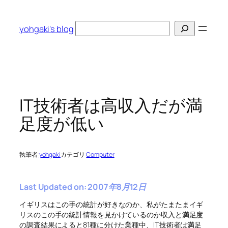
内
容
検
yohgaki's blog
を
索
ス
キ
ッ
プ
IT技術者は高収入だが満
足度が低い
執筆者:
yohgaki
カテゴリ:
Computer
Last Updated on: 2007年8月12日
イギリスはこの手の統計が好きなのか、私がたまたまイギ
リスのこの手の統計情報を見かけているのか収入と満足度
の調査結果によると81種に分けた業種中、IT技術者は満足