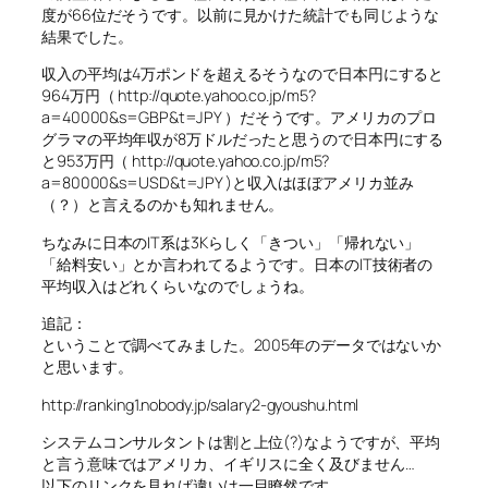
度が66位だそうです。以前に見かけた統計でも同じような
結果でした。
収入の平均は4万ポンドを超えるそうなので日本円にすると
964万円（ http://quote.yahoo.co.jp/m5?
a=40000&s=GBP&t=JPY ）だそうです。アメリカのプロ
グラマの平均年収が8万ドルだったと思うので日本円にする
と953万円（ http://quote.yahoo.co.jp/m5?
a=80000&s=USD&t=JPY )と収入はほぼアメリカ並み
（？）と言えるのかも知れません。
ちなみに日本のIT系は3Kらしく「きつい」「帰れない」
「給料安い」とか言われてるようです。日本のIT技術者の
平均収入はどれくらいなのでしょうね。
追記：
ということで調べてみました。2005年のデータではないか
と思います。
http://ranking1.nobody.jp/salary2-gyoushu.html
システムコンサルタントは割と上位(?)なようですが、平均
と言う意味ではアメリカ、イギリスに全く及びません…
以下のリンクを見れば違いは一目瞭然です。