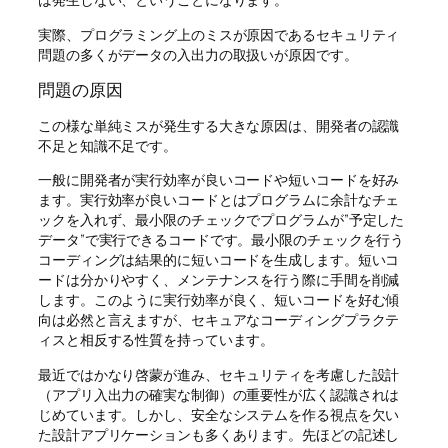
実際、プログラミング上のミスが原因であるセキュリティ
問題の多くがデータの入出力の取扱いが原因です。
問題の原因
この様な単純ミスが発生する大きな原因は、開発者の認識
不足と知識不足です。
一般に開発者が実行効率が良いコードや短いコードを好み
ます。実行効率が良いコードとはプログラムに余計なチェ
ックを入れず、最小限のチェックでプログラムが”予定した
データ”で実行できるコードです。最小限のチェックを行う
コーディングは結果的に短いコードを生成します。短いコ
ードは分かりやすく、メンテナンスを行う際に手間を削減
します。このように実行効率が良く、短いコードを好む傾
向は必然と言えますが、セキュアなコーディングプラクテ
ィスと相反する性質を持っています。
最近ではかなり啓蒙が進み、セキュリティを考慮した設計
（アプリ入出力の確実な制御）の重要性が広く認識されは
じめています。しかし、安全なシステムを作る視点を欠い
た設計アプリケーションも多くあります。先ほどの記述し