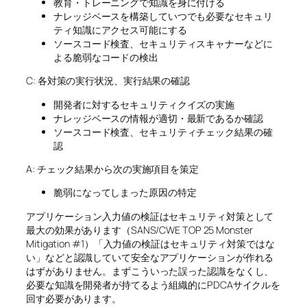
教育・トレーニングで知識を身に付ける
ナレッジベースを構築していつでも必要なセキュリ
ティ知識にアクセス可能にする
ソースコード検査、セキュリティスキャナーなどに
よる脆弱なコードの検出
C: 各対策の実行状況、実行結果の確認
開発者に対するセキュリティクイズの実施
ナレッジベースの情報が適切・最新であるか確認
ソースコード検査、セキュリティチェック結果の確
認
A: チェック結果から次の実施項目を策定
脆弱になってしまった原因の特定
アプリケーション入力値の検証はセキュリティ対策として
最大の効果があります（SANS/CWE TOP 25 Monster
Mitigation #1）「入力値の検証はセキュリティ対策ではな
い」などと認識していて安全なアプリケーションが作れる
はずがありません。まずこういった誤った認識をなくし、
必要な知識を開発者が持てるよう組織的にPDCAサイクルを
回す必要があります。