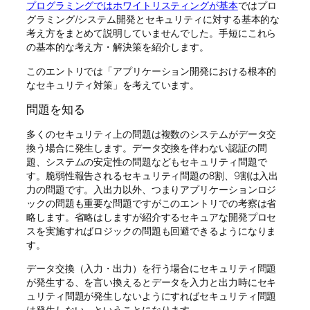
プログラミングではホワイトリスティングが基本
ではプロ
グラミング/システム開発とセキュリティに対する基本的な
考え方をまとめて説明していませんでした。手短にこれら
の基本的な考え方・解決策を紹介します。
このエントリでは「アプリケーション開発における根本的
なセキュリティ対策」を考えています。
問題を知る
多くのセキュリティ上の問題は複数のシステムがデータ交
換う場合に発生します。データ交換を伴わない認証の問
題、システムの安定性の問題などもセキュリティ問題で
す。脆弱性報告されるセキュリティ問題の8割、9割は入出
力の問題です。入出力以外、つまりアプリケーションロジ
ックの問題も重要な問題ですがこのエントリでの考察は省
略します。省略はしますが紹介するセキュアな開発プロセ
スを実施すればロジックの問題も回避できるようになりま
す。
データ交換（入力・出力）を行う場合にセキュリティ問題
が発生する、を言い換えるとデータを入力と出力時にセキ
ュリティ問題が発生しないようにすればセキュリティ問題
は発生しない、ということになります。