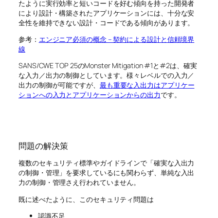
たように実行効率と短いコードを好む傾向を持った開発者
により設計・構築されたアプリケーションには、十分な安
全性を維持できない設計・コードである傾向があります。
参考：
エンジニア必須の概念 – 契約による設計と信頼境界
線
SANS/CWE TOP 25のMonster Mitigation #1と#2は、確実
な入力／出力の制御としています。様々レベルでの入力／
出力の制御が可能ですが、
最も重要な入出力はアプリケー
ションへの入力とアプリケーションからの出力
です。
問題の解決策
複数のセキュリティ標準やガイドラインで「確実な入出力
の制御・管理」を要求しているにも関わらず、単純な入出
力の制御・管理さえ行われていません。
既に述べたように、このセキュリティ問題は
認識不足