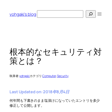
内
容
検
yohgaki's blog
を
索
ス
キ
ッ
プ
根本的なセキュリティ対
策とは？
執筆者:
yohgaki
カテゴリ:
Computer
, 
Security
Last Updated on: 2018年8月4日
何年間も下書きのまま塩漬けになっていたエントリを多少
修正して公開します。