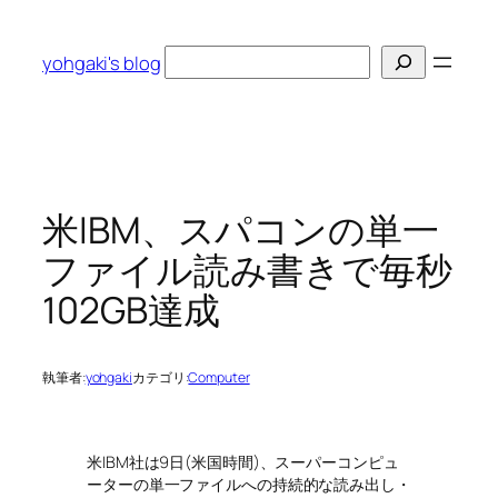
内
容
検
yohgaki's blog
を
索
ス
キ
ッ
プ
米IBM、スパコンの単一
ファイル読み書きで毎秒
102GB達成
執筆者:
yohgaki
カテゴリ:
Computer
米IBM社は9日(米国時間)、スーパーコンピュ
ーターの単一ファイルへの持続的な読み出し・