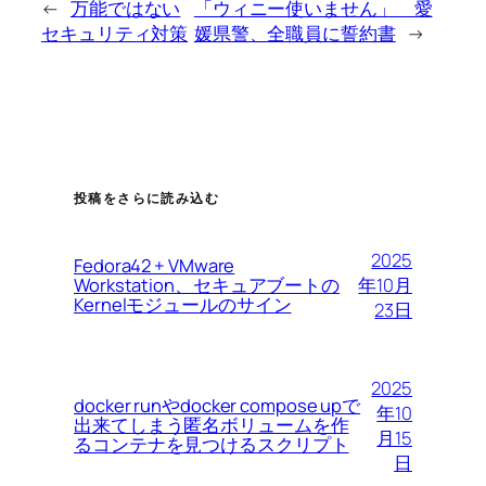
←
万能ではない
「ウィニー使いません」 愛
セキュリティ対策
媛県警、全職員に誓約書
→
投稿をさらに読み込む
2025
Fedora42 + VMware
Workstation、セキュアブートの
年10月
Kernelモジュールのサイン
23日
2025
docker runやdocker compose upで
年10
出来てしまう匿名ボリュームを作
月15
るコンテナを見つけるスクリプト
日