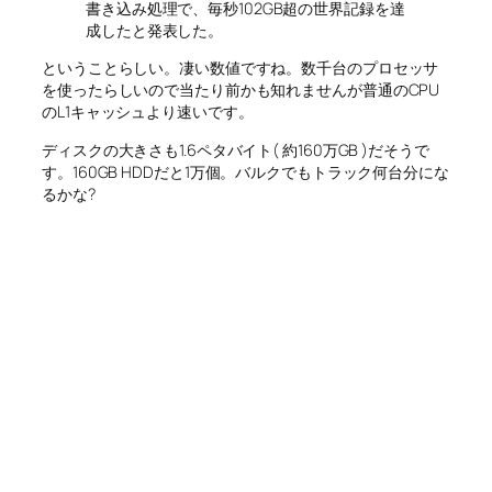
書き込み処理で、毎秒102GB超の世界記録を達
成したと発表した。
ということらしい。凄い数値ですね。数千台のプロセッサ
を使ったらしいので当たり前かも知れませんが普通のCPU
のL1キャッシュより速いです。
ディスクの大きさも1.6ペタバイト( 約160万GB )だそうで
す。160GB HDDだと1万個。バルクでもトラック何台分にな
るかな?