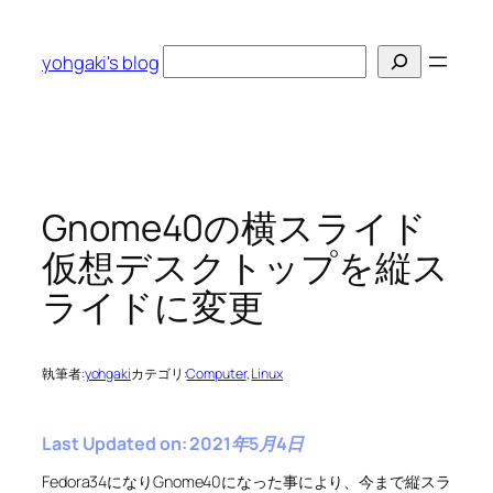
内
容
検
yohgaki's blog
を
索
ス
キ
ッ
プ
Gnome40の横スライド
仮想デスクトップを縦ス
ライドに変更
執筆者:
yohgaki
カテゴリ:
Computer
, 
Linux
Last Updated on: 2021年5月4日
Fedora34になりGnome40になった事により、今まで縦スラ