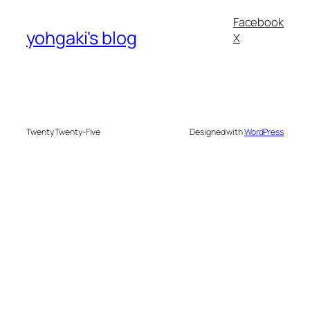
Facebook
yohgaki's blog
X
Twenty Twenty-Five
Designed with
WordPress