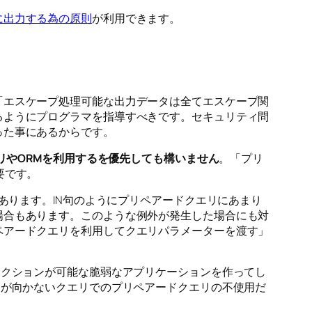
に出力する為の原則
が利用できます。
「エスケープ処理可能な出力データは全てエスケープ関
るようにプログラマを指導すべきです。セキュリティ問
った事にあるからです。
リやORMを利用するを優先しても構いません
。「プリ
要です。
あります。IN句のようにプリペアードクエリにあまり
場合もあります。このような例外が発生した場合にも対
ペアードクエリを利用してクエリパラメーターを渡す」
ェクションが可能な脆弱なアプリケーションを作ってし
リが向かないクエリでのプリペアードクエリの不使用だ