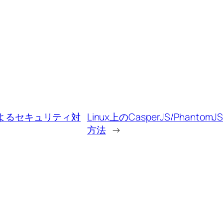
のみによるセキュリティ対
Linux上のCasperJS/PhantomJ
方法
→