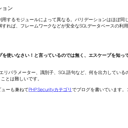
ション
利用するモジュールによって異なる。バリデーションはほぼ同
解すれば、フレームワークなどが安全なSQLデータベースの利
プを使いなさい！と言っているのでは無く、エスケープを知っ
エリパラメーター、識別子、SQL語句など、何を出力してい
」ことは難しいです。
ビューも兼ねて
PHP Securityカテゴリ
でブログを書いています。