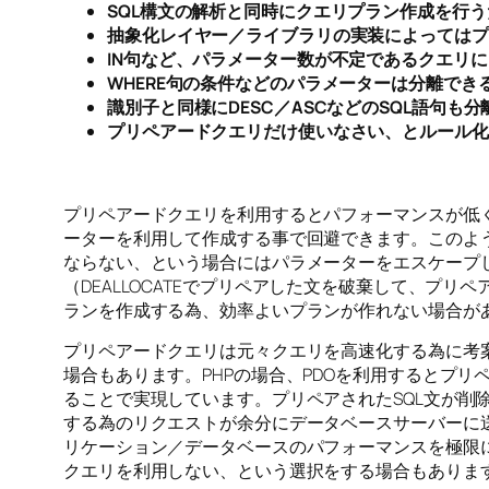
SQL構文の解析と同時にクエリプラン作成を行
抽象化レイヤー／ライブラリの実装によってはプ
IN句など、パラメーター数が不定であるクエリ
WHERE句の条件などのパラメーターは分離で
識別子と同様にDESC／ASCなどのSQL語句も
プリペアードクエリだけ使いなさい、とルール化
プリペアードクエリを利用するとパフォーマンスが低
ーターを利用して作成する事で回避できます。このよ
ならない、という場合にはパラメーターをエスケープ
（DEALLOCATEでプリペアした文を破棄して、
ランを作成する為、効率よいプランが作れない場合が
プリペアードクエリは元々クエリを高速化する為に考
場合もあります。PHPの場合、PDOを利用するとプリ
ることで実現しています。プリペアされたSQL文が削
する為のリクエストが余分にデータベースサーバーに
リケーション／データベースのパフォーマンスを極限
クエリを利用しない、という選択をする場合もありま