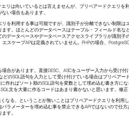
ドクエリは向いているとは言えませんが、プリペアードクエリを
がない場合もあります。
エリを利用する事は可能ですが、識別子が分離できない制限は
ります。ほとんどのデータベースはテーブル・フィールド名な
のデータベースやデータベースアクセスライブラリが識別子の
スケープAPIは定義されていません。PHPの場合、Postgre
場合があります。直接DESC、ASCをユーザー入力から受け付けるのでは
SCなどのSQL語句を入力として受け付けている場合はプリペア
普通に作ればソート順のSQL語句を変数として埋め込む書き方に
るSQL文を大量に作るコードはあまり書かないと思います。修
は無くなる、ということが無いことはプリペアードクエリを利用
パラメーターを埋め込む事を禁止できるAPIではないので仕方
ります。