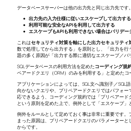
データベースサーバーは他の出力先と同じ出力先です
出力先の入力仕様に従いエスケープして出力する
利用可能な安全なAPIを利用して出力する
エスケープもAPIも利用できない場合はバリデー
これは
セキュリティ対策を軸にした出力セキュリティ
数で処理してから出力する」を原則とし、「出力を行
題の多く原因が「出力する際に適切なエスケープ／バ
SQLデータベースの利用方法を定めた
コーディング規約
ペアードクエリ（ORM）のみを利用する」と定めた
アプリケーションによっては、SQL文へ識別子／SQ
向かないクエリや、プリペアードクエリではパフォー
応できるよう、コーディング規約では「プリペアード
という原則を定めた上で、例外として「エスケープ」
例外をルールとして定めておく事は非常に重要です。
まった原因は、プリペアードクエリのパラメーターと
からです。