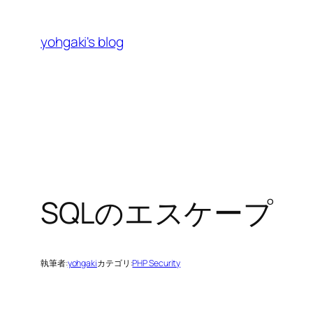
内
容
yohgaki's blog
を
ス
キ
ッ
プ
SQLのエスケープ
執筆者:
yohgaki
カテゴリ:
PHP Security