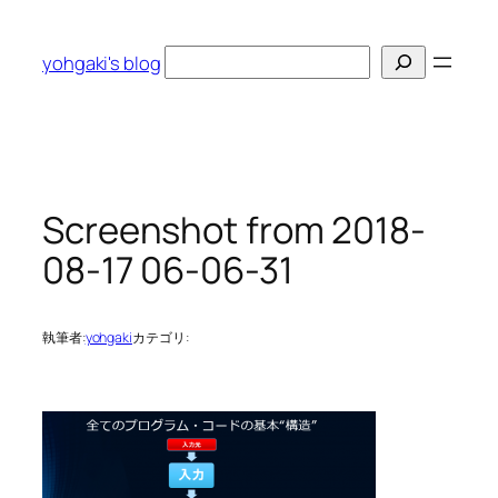
内
容
検
yohgaki's blog
を
索
ス
キ
ッ
プ
Screenshot from 2018-
08-17 06-06-31
執筆者:
yohgaki
カテゴリ: