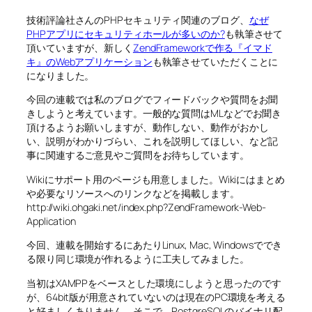
技術評論社さんのPHPセキュリティ関連のブログ、
なぜ
PHPアプリにセキュリティホールが多いのか?
も執筆させて
頂いていますが、新しく
ZendFrameworkで作る『イマド
キ』のWebアプリケーション
も執筆させていただくことに
になりました。
今回の連載では私のブログでフィードバックや質問をお聞
きしようと考えています。一般的な質問はMLなどでお聞き
頂けるようお願いしますが、動作しない、動作がおかし
い、説明がわかりづらい、これを説明してほしい、など記
事に関連するご意見やご質問をお待ちしています。
Wikiにサポート用のページも用意しました。Wikiにはまとめ
や必要なリソースへのリンクなどを掲載します。
http://wiki.ohgaki.net/index.php?ZendFramework-Web-
Application
今回、連載を開始するにあたりLinux, Mac, Windowsででき
る限り同じ環境が作れるように工夫してみました。
当初はXAMPPをベースとした環境にしようと思ったのです
が、64bit版が用意されていないのは現在のPC環境を考える
と好ましくありません。そこで、PostgreSQLのバイナリ配