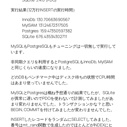
実行結果(12万行INSERTの実行時間）
InnoDb: 130.70663690567
MyISAM: 131.24672317505
Postgres: 159.47350597382
SQLite: 676.43534302711
MySQLもPostgreSQLもチューニングは一切無しで実行して
います。
非同期クエリを利用するとPostgreSQLもInnoDb, MyISAM
と同じくらいの速度になりました。
どのDBもペンチマーク中はディスク待ちの状態でCPU時間
はあまり使っていませんでした。
MySQLとPostgresは概ね予想通りの結果でしたが、SQLite
が異常に遅いのでPDOを使わないで計測してみましたがあ
まり変わりませんでした。トランザクションかな？と思い
BEGIN, COMMITを付けてみましたが変わりませんでした。
INSERTしたレコードをランダムにSELECTしてみました。
番号はmt_rand関数で生成したのでほとんどがINDEXにヒ