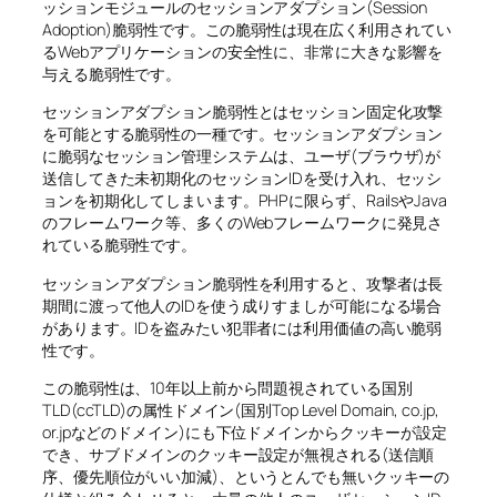
ッションモジュールのセッションアダプション(Session
Adoption)脆弱性です。この脆弱性は現在広く利用されてい
るWebアプリケーションの安全性に、非常に大きな影響を
与える脆弱性です。
セッションアダプション脆弱性とはセッション固定化攻撃
を可能とする脆弱性の一種です。セッションアダプション
に脆弱なセッション管理システムは、ユーザ(ブラウザ)が
送信してきた未初期化のセッションIDを受け入れ、セッシ
ョンを初期化してしまいます。PHPに限らず、RailsやJava
のフレームワーク等、多くのWebフレームワークに発見さ
れている脆弱性です。
セッションアダプション脆弱性を利用すると、攻撃者は長
期間に渡って他人のIDを使う成りすましが可能になる場合
があります。IDを盗みたい犯罪者には利用価値の高い脆弱
性です。
この脆弱性は、10年以上前から問題視されている国別
TLD(ccTLD)の属性ドメイン(国別Top Level Domain, co.jp,
or.jpなどのドメイン)にも下位ドメインからクッキーが設定
でき、サブドメインのクッキー設定が無視される(送信順
序、優先順位がいい加減)、というとんでも無いクッキーの