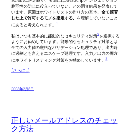
95%のCSP定義が、実際にはJavaScriptインジェクション
脆弱性の防止に役立っていない、との調査結果を発表して
います。原因はホワイトリストの作り方の基本、
全て拒否
した上で許可するモノを指定する、
を理解していないこと
1
にあると考えられます。
2
私はいつも基本的に能動的なセキュリティ対策
を選択する
ようにお勧めしています。能動的なセキュリティ対策とは
全ての入力値の厳格なバリデーション処理であり、出力時
に過剰とも言えるエスケープ処理です。入力／出力の両方
3
にホワイトリスティング対策をお勧めしています。
(さらに…)
2008年2月8日
正しいメールアドレスのチェッ
ク方法