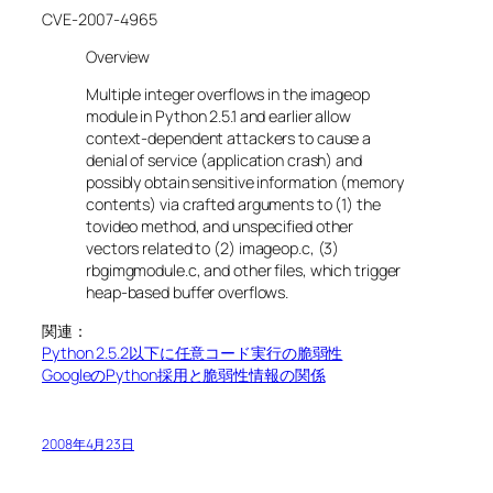
CVE-2007-4965
Overview
Multiple integer overflows in the imageop
module in Python 2.5.1 and earlier allow
context-dependent attackers to cause a
denial of service (application crash) and
possibly obtain sensitive information (memory
contents) via crafted arguments to (1) the
tovideo method, and unspecified other
vectors related to (2) imageop.c, (3)
rbgimgmodule.c, and other files, which trigger
heap-based buffer overflows.
関連：
Python 2.5.2以下に任意コード実行の脆弱性
GoogleのPython採用と脆弱性情報の関係
2008年4月23日