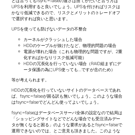
とは言ってもfsync=falseの速さは捨てがたいと言う方は
UPSを利用すると良いでしょう。UPSを付ければリスクは
かなり低減できるので、リスクとメリットのトレードオフ
で選択すれば良いと思います。
UPSを使っても防げないデータの不整合
カーネルがクラッシュした場合
HDDのケーブルが抜けたなど、物理的問題の場合
電源が壊れた場合（これも物理的な問題ですが、2重
化すればかなりリスク低減可能）
HDDの冗長化を行っていない場合（RAID組まずにデ
ータ保護の為にUPS使っても….ですが念のため）
等が考えられます。
HDDの冗長化を行っていないサイトのデータベースであれ
ば、fsync=falseが困る訳も無いでしょう。このような場合
はfsync=falseでどんどん使ってよいでしょう。
fsync=falseはデータベースサーバ全体の設定なので結局は
「ショッピングサイトなどでどんな場合でも受注済みデー
タが無くなると困る」のような要求があるとfsync=falseで
運用できないのでは、とご意見も頂きました。このような