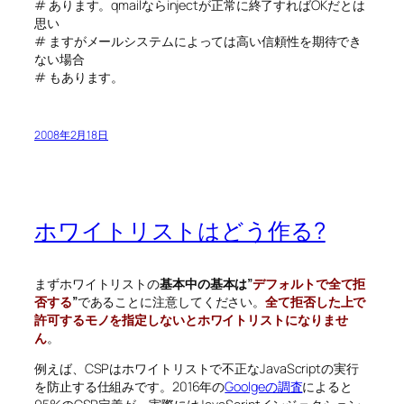
# あります。qmailならinjectが正常に終了すればOKだとは
思い
# ますがメールシステムによっては高い信頼性を期待でき
ない場合
# もあります。
2008年2月18日
ホワイトリストはどう作る?
まずホワイトリストの
基本中の基本は”
デフォルトで全て拒
否する
”
であることに注意してください。
全て拒否した上で
許可するモノを指定しないとホワイトリストになりませ
ん
。
例えば、CSPはホワイトリストで不正なJavaScriptの実行
を防止する仕組みです。2016年の
Goolgeの調査
によると