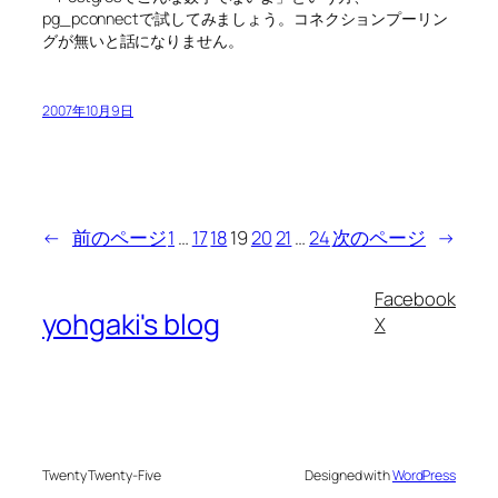
pg_pconnectで試してみましょう。コネクションプーリン
グが無いと話になりません。
2007年10月9日
←
前のページ
1
…
17
18
19
20
21
…
24
次のページ
→
Facebook
yohgaki's blog
X
Twenty Twenty-Five
Designed with
WordPress