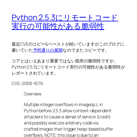
Python 2.5.3にリモートコード
実行の可能性がある脆弱性
最近CVEのコピー&ペーストが続いていますがこのブログに
書いていた
予想通りの展開
なのでまたコピーです。
コアとはいえあまり重要ではない箇所の脆弱性ですが、
Python 2.5.3にリモートコード実行の可能性がある脆弱性が
レポートされています。
CVE-2008-1679
Overview
Multiple integer overflows in imageop.c in
Python before 2.5.3 allow context-dependent
attackers to cause a denial of service (crash)
and possibly execute arbitrary code via
crafted images that trigger heap-based buffer
overflows. NOTE: this issue is due to an