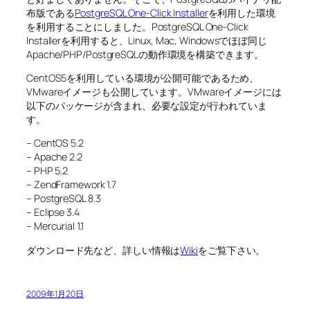
布版である
PostgreSQL One-Click Installer
を利用した環境
を利用することにしました。PostgreSQL One-Click
Installerを利用すると、Linux, Mac, Windowsでほぼ同じ
Apache/PHP/PostgreSQLの動作環境を構築できます。
CentOS5を利用している環境が公開可能であるため、
VMwareイメージも公開しています。VMwareイメージには
以下のパッケージが含まれ、必要な設定が行われていま
す。
– CentOS 5.2
– Apache 2.2
– PHP 5.2
– ZendFramework 1.7
– PostgreSQL 8.3
– Eclipse 3.4
– Mercurial 1.1
ダウンロード先など、詳しい情報は
Wiki
をご覧下さい。
2009年1月20日