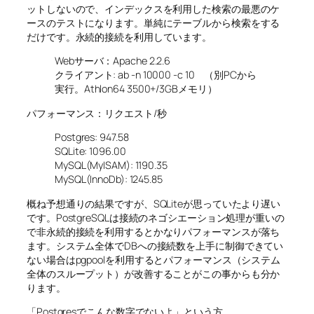
ットしないので、インデックスを利用した検索の最悪のケ
ースのテストになります。単純にテーブルから検索をする
だけです。永続的接続を利用しています。
Webサーバ：Apache 2.2.6
クライアント: ab -n 10000 -c 10 （別PCから
実行。Athlon64 3500+/3GBメモリ）
パフォーマンス：リクエスト/秒
Postgres: 947.58
SQLite: 1096.00
MySQL(MyISAM): 1190.35
MySQL(InnoDb): 1245.85
概ね予想通りの結果ですが、SQLiteが思っていたより遅い
です。PostgreSQLは接続のネゴシエーション処理が重いの
で非永続的接続を利用するとかなりパフォーマンスが落ち
ます。システム全体でDBへの接続数を上手に制御できてい
ない場合はpgpoolを利用するとパフォーマンス（システム
全体のスループット）が改善することがこの事からも分か
ります。
「Postgresでこんな数字でないよ」という方、