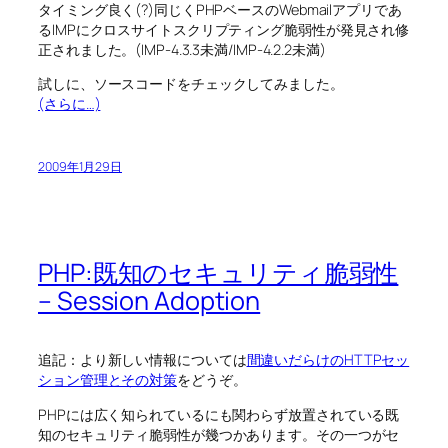
タイミング良く(?)同じくPHPベースのWebmailアプリであ
るIMPにクロスサイトスクリプティング脆弱性が発見され修
正されました。(IMP-4.3.3未満/IMP-4.2.2未満)
試しに、ソースコードをチェックしてみました。
(さらに…)
2009年1月29日
PHP:既知のセキュリティ脆弱性
– Session Adoption
追記：より新しい情報については
間違いだらけのHTTPセッ
ション管理とその対策
をどうぞ。
PHPには広く知られているにも関わらず放置されている既
知のセキュリティ脆弱性が幾つかあります。その一つがセ