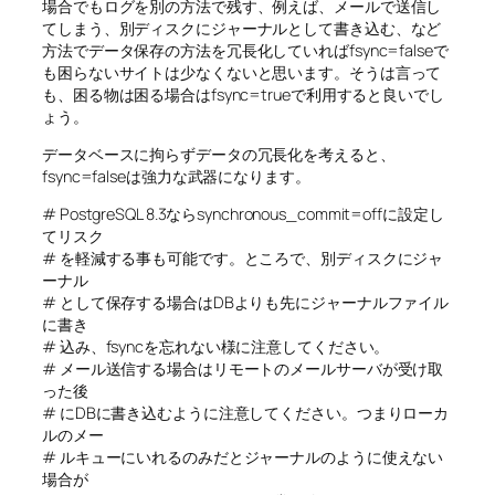
場合でもログを別の方法で残す、例えば、メールで送信し
てしまう、別ディスクにジャーナルとして書き込む、など
方法でデータ保存の方法を冗長化していればfsync=falseで
も困らないサイトは少なくないと思います。そうは言って
も、困る物は困る場合はfsync=trueで利用すると良いでし
ょう。
データベースに拘らずデータの冗長化を考えると、
fsync=falseは強力な武器になります。
# PostgreSQL 8.3ならsynchronous_commit=offに設定し
てリスク
# を軽減する事も可能です。ところで、別ディスクにジャ
ーナル
# として保存する場合はDBよりも先にジャーナルファイル
に書き
# 込み、fsyncを忘れない様に注意してください。
# メール送信する場合はリモートのメールサーバが受け取
った後
# にDBに書き込むように注意してください。つまりローカ
ルのメー
# ルキューにいれるのみだとジャーナルのように使えない
場合が