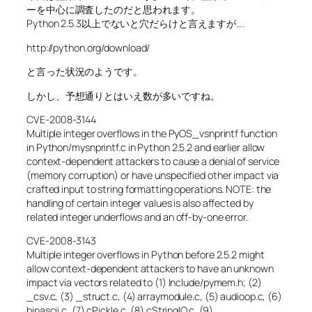
ーを中心に調査したのだと思われます。
Python 2.5.3以上でないと穴だらけと言えますが….
http://python.org/download/
と言った状況のようです。
しかし、予想通りとはいえ数が多いですね。
CVE-2008-3144
Multiple integer overflows in the PyOS_vsnprintf function
in Python/mysnprintf.c in Python 2.5.2 and earlier allow
context-dependent attackers to cause a denial of service
(memory corruption) or have unspecified other impact via
crafted input to string formatting operations. NOTE: the
handling of certain integer values is also affected by
related integer underflows and an off-by-one error.
CVE-2008-3143
Multiple integer overflows in Python before 2.5.2 might
allow context-dependent attackers to have an unknown
impact via vectors related to (1) Include/pymem.h; (2)
_csv.c, (3) _struct.c, (4) arraymodule.c, (5) audioop.c, (6)
binascii.c, (7) cPickle.c, (8) cStringIO.c, (9)