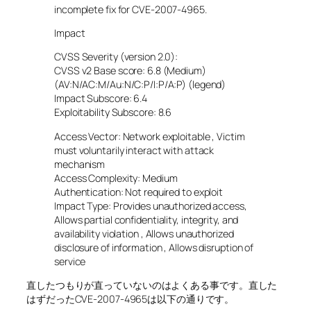
incomplete fix for CVE-2007-4965.
Impact
CVSS Severity (version 2.0):
CVSS v2 Base score: 6.8 (Medium)
(AV:N/AC:M/Au:N/C:P/I:P/A:P) (legend)
Impact Subscore: 6.4
Exploitability Subscore: 8.6
Access Vector: Network exploitable , Victim
must voluntarily interact with attack
mechanism
Access Complexity: Medium
Authentication: Not required to exploit
Impact Type: Provides unauthorized access,
Allows partial confidentiality, integrity, and
availability violation , Allows unauthorized
disclosure of information , Allows disruption of
service
直したつもりが直っていないのはよくある事です。直した
はずだったCVE-2007-4965は以下の通りです。