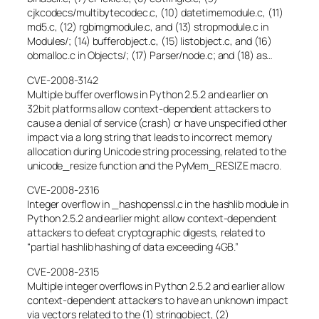
cjkcodecs/multibytecodec.c, (10) datetimemodule.c, (11)
md5.c, (12) rgbimgmodule.c, and (13) stropmodule.c in
Modules/; (14) bufferobject.c, (15) listobject.c, and (16)
obmalloc.c in Objects/; (17) Parser/node.c; and (18) as…
CVE-2008-3142
Multiple buffer overflows in Python 2.5.2 and earlier on
32bit platforms allow context-dependent attackers to
cause a denial of service (crash) or have unspecified other
impact via a long string that leads to incorrect memory
allocation during Unicode string processing, related to the
unicode_resize function and the PyMem_RESIZE macro.
CVE-2008-2316
Integer overflow in _hashopenssl.c in the hashlib module in
Python 2.5.2 and earlier might allow context-dependent
attackers to defeat cryptographic digests, related to
“partial hashlib hashing of data exceeding 4GB.”
CVE-2008-2315
Multiple integer overflows in Python 2.5.2 and earlier allow
context-dependent attackers to have an unknown impact
via vectors related to the (1) stringobject, (2)