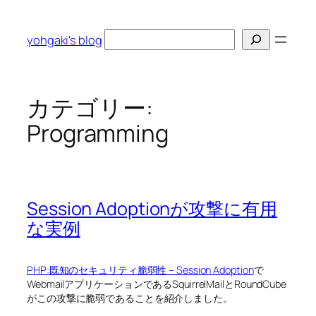
内
容
検
yohgaki's blog
を
索
ス
キ
ッ
カテゴリー:
プ
Programming
Session Adoptionが攻撃に有用
な実例
PHP:既知のセキュリティ脆弱性 – Session Adoption
で
WebmailアプリケーションであるSquirrelMailとRoundCube
がこの攻撃に脆弱であることを紹介しました。