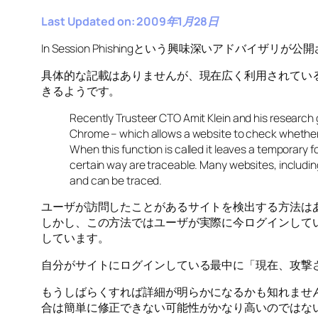
Last Updated on: 2009年1月28日
In Session Phishingという興味深いアドバイザリが
具体的な記載はありませんが、現在広く利用されているInternet 
きるようです。
Recently Trusteer CTO Amit Klein and his research gr
Chrome – which allows a website to check whether a 
When this function is called it leaves a temporary f
certain way are traceable. Many websites, including
and can be traced.
ユーザが訪問したことがあるサイトを検出する方法は
しかし、この方法ではユーザが実際に今ログインして
しています。
自分がサイトにログインしている最中に「現在、攻撃
もうしばらくすれば詳細が明らかになるかも知れませんが
合は簡単に修正できない可能性がかなり高いのではな