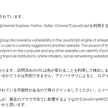
公開されています。
Explorer, Firefox, Safari, ChromeでJavaS
oup discovered a vulnerability in the JavaScript engine of all leadi
user is currently logged onto another website. The source of the v
ootprint on the computer and any other website can identify this fo
 financial institutions, online retailers, social networking websit
あります。訪問済みのURLは色が変わることを利用して検出し
いるかどうかは判別できません。アドバイザリによると、ログ
されている可能性があるので再ログインをしてください」とメ
、最近のブラウザ全てに影響するようなのでJavaScriptや
いかと思います。