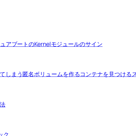
ion、セキュアブートのKernelモジュールのサイン
se upで出来てしまう匿名ボリュームを作るコンテナを見つけ
方法
ロック