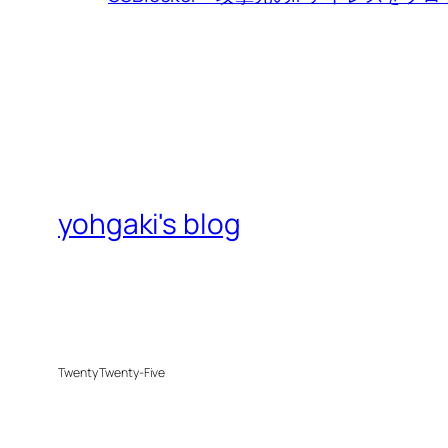
yohgaki's blog
Twenty Twenty-Five