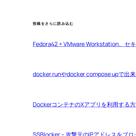
投稿をさらに読み込む
Fedora42 + VMware Workstat
docker runやdocker compo
DockerコンテナのXアプリを利用する
SSBlocker – 攻撃元のIPアドレスをブ