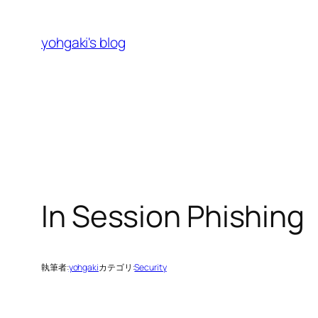
内
容
yohgaki's blog
を
ス
キ
ッ
プ
In Session Phishing
執筆者:
yohgaki
カテゴリ:
Security