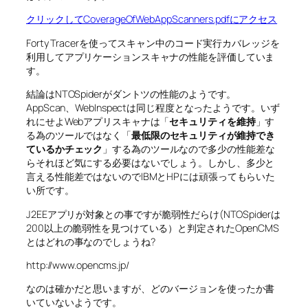
クリックしてCoverageOfWebAppScanners.pdfにアクセス
Forty Tracerを使ってスキャン中のコード実行カバレッジを
利用してアプリケーションスキャナの性能を評価していま
す。
結論はNTOSpiderがダントツの性能のようです。
AppScan、WebInspectは同じ程度となったようです。いず
れにせよWebアプリスキャナは「
セキュリティを維持
」す
る為のツールではなく「
最低限のセキュリティが維持でき
ているかチェック
」する為のツールなので多少の性能差な
らそれほど気にする必要はないでしょう。しかし、多少と
言える性能差ではないのでIBMとHPには頑張ってもらいた
い所です。
J2EEアプリが対象との事ですが脆弱性だらけ(NTOSpiderは
200以上の脆弱性を見つけている）と判定されたOpenCMS
とはどれの事なのでしょうね?
http://www.opencms.jp/
なのは確かだと思いますが、どのバージョンを使ったか書
いていないようです。