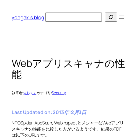
内
容
検
yohgaki's blog
を
索
ス
キ
ッ
プ
Webアプリスキャナの性
能
執筆者:
yohgaki
カテゴリ:
Security
Last Updated on: 2013年12月3日
NTOSpider, AppScan, WebInspectとメジャーなWebアプリ
スキャナの性能を比較した方がいるようです。結果のPDF
は以下のURLです。