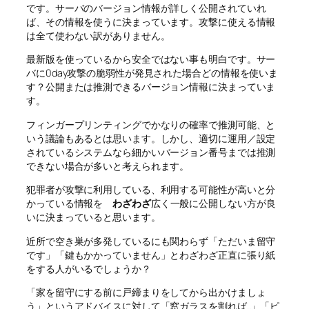
です。サーバのバージョン情報が詳しく公開されていれ
ば、その情報を使うに決まっています。攻撃に使える情報
は全て使わない訳がありません。
最新版を使っているから安全ではない事も明白です。サー
バに0day攻撃の脆弱性が発見された場合どの情報を使いま
す？公開または推測できるバージョン情報に決まっていま
す。
フィンガープリンティングでかなりの確率で推測可能、と
いう議論もあるとは思います。しかし、適切に運用／設定
されているシステムなら細かいバージョン番号までは推測
できない場合が多いと考えられます。
犯罪者が攻撃に利用している、利用する可能性が高いと分
かっている情報を
わざわざ
広く一般に公開しない方が良
いに決まっていると思います。
近所で空き巣が多発しているにも関わらず「ただいま留守
です」「鍵もかかっていません」とわざわざ正直に張り紙
をする人がいるでしょうか？
「家を留守にする前に戸締まりをしてから出かけましょ
う」というアドバイスに対して「窓ガラスを割れば..」「ピ