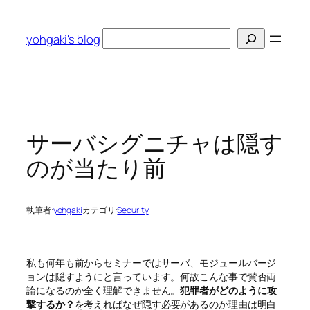
内
容
検
yohgaki's blog
を
索
ス
キ
ッ
プ
サーバシグニチャは隠す
のが当たり前
執筆者:
yohgaki
カテゴリ:
Security
私も何年も前からセミナーではサーバ、モジュールバージ
ョンは隠すようにと言っています。何故こんな事で賛否両
論になるのか全く理解できません。
犯罪者がどのように攻
撃するか？
を考えればなぜ隠す必要があるのか理由は明白