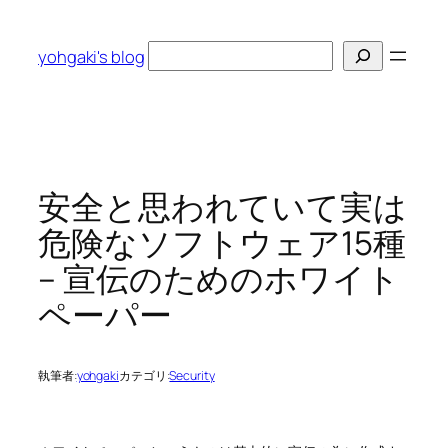
内
容
検
yohgaki's blog
を
索
ス
キ
ッ
プ
安全と思われていて実は
危険なソフトウェア15種
– 宣伝のためのホワイト
ペーパー
執筆者:
yohgaki
カテゴリ:
Security