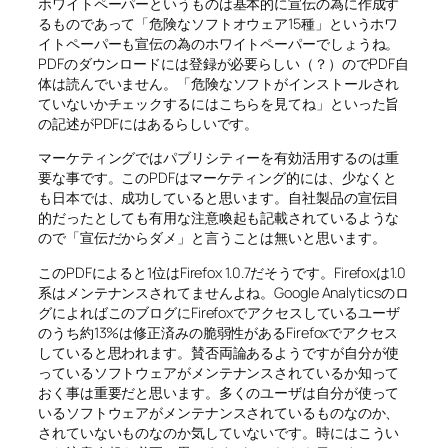
ホワイトペーパーというものは基本的に宣伝の為に作成す
るものであって「危険なソフトオウェア15種」というホワ
イトペーパーも宣伝の為のホワイトペーパーでしょうね。
PDFのダウンロードには登録が必要らしい（？）のでPDF自
体は読んでいません。「危険なソフトがインストールされ
ていないかチェックするにはこちらを見てね」といった旨
の記述がPDFにはあるらしいです。
マーケティングではパブリシティーを有効活用するのは重
要な事です。このPDFはマーケティング的には、少なくと
も日本では、成功していると思います。自社製品の宣伝目
的だったとしても有用な注意喚起も記載されているような
ので「宣伝だからダメ」と言うことは無いと思います。
このPDFによると1位はFirefox 1.0.7だそうです。Firefoxは1.0
系はメンテナンスされてませんよね。Google Analyticsのロ
グによればこのブログにFirefoxでアクセスしているユーザ
のうち約13%は修正済みの脆弱性があるFirefoxでアクセス
していると思われます。賛否両論あるようですが自分が使
っているソフトウェアがメンテナンスされているか知って
おく事は重要だと思います。多くのユーザは自分が使って
いるソフトウェアがメンテナンスされているものなのか、
されていないものなのか気していないです。時にはこうい