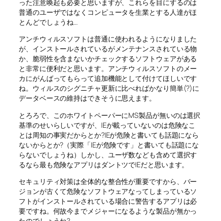
った注意喚起も必要と思いますが、これらを目にするのは
普通のユーザではなくコンピュータを生業とする人達がほ
とんどでしょうね…
アンチウィルスソフトは普通に使われるようになりました
が、インストールされているがメンテナンスされている物
か、脆弱性を含まないかチェックするソフトウェアがある
と非常に便利だと思います。アンチウィルスソフトのメー
カにがんばってもらって追加機能として付けてほしいです
ね。ウィルスのシグニチャ更新に比べればかなり簡単(?)に
データベースの維持はできそうに思えます。
とろろで、このホワイトペーパーにMS製品が無いのは選択
基準のせいらしいですが、IEが載っていないのは危険なこ
とは周知の事実だからとか?IEが危険と書いても話題になら
ないからとか?（実際「IEが危険です」と書いても話題にな
らないでしょうね）しかし、ユーザ数なども含めて選択す
るなら最も危険なアプリはダントツでIEだと思います。
セキュリティ対策は全体的な整合性が重要ですから、バー
ジョンが古くて危険なソフトウェアなってしまっているソ
フトがインストールされている場合に警告するアプリは必
要ですね。何故今までメジャーになるような製品が無かっ
たのでしょうね?