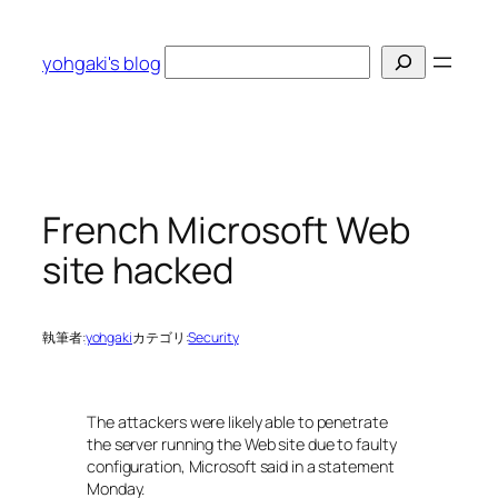
内
容
検
yohgaki's blog
を
索
ス
キ
ッ
プ
French Microsoft Web
site hacked
執筆者:
yohgaki
カテゴリ:
Security
The attackers were likely able to penetrate
the server running the Web site due to faulty
configuration, Microsoft said in a statement
Monday.