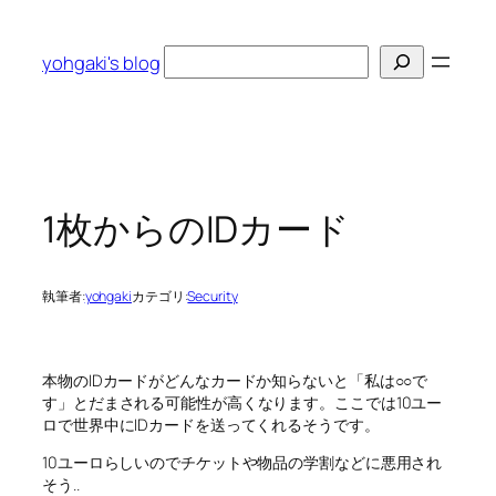
内
容
検
yohgaki's blog
を
索
ス
キ
ッ
プ
1枚からのIDカード
執筆者:
yohgaki
カテゴリ:
Security
本物のIDカードがどんなカードか知らないと「私は○○で
す」とだまされる可能性が高くなります。ここでは10ユー
ロで世界中にIDカードを送ってくれるそうです。
10ユーロらしいのでチケットや物品の学割などに悪用され
そう..