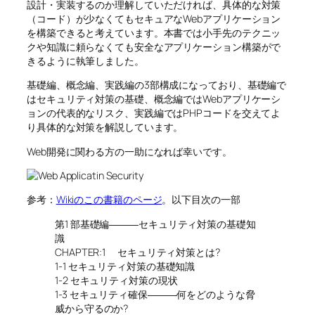
設計・実装するのか理解していただければ、具体的な対策
（コード）が少なくてもセキュアなWebアプリケーション
を構築できると考えています。本書では小手先のテクニッ
クや知識に頼らなくても安全なアプリケーション構築がで
きるように執筆しました。
基礎編、概念編、実践編の3部構成になっており、基礎編で
はセキュリティ対策の基礎、概念編ではWebアプリケーシ
ョンの代表的なリスク、実践編ではPHPコードを交えてよ
り具体的な対策を解説しています。
Web開発に関わる方の一助になれば幸いです。
参考：
Wikiのこの書籍のページ
。以下目次の一部
第1 部基礎編―――セキュリティ対策の基礎知
識
CHAPTER:1 セキュリティ対策とは?
1-1 セキュリティ対策の基礎知識
1-2 セキュリティ対策の現状
1-3 セキュリティ確保―――何をどのような脅
威から守るのか?