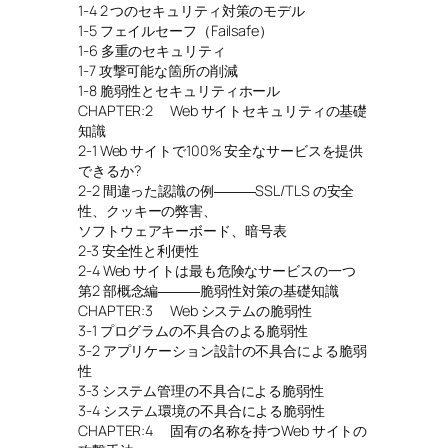
1-4 2 つのセキュリティ対策のモデル
1-5 フェイルセーフ（Failsafe）
1-6 多重のセキュリティ
1-7 攻撃可能な箇所の削減
1-8 脆弱性とセキュリティホール
CHAPTER:2 Web サイトセキュリティの基礎
知識
2-1 Web サイトで100% 安全なサービスを提供
できるか?
2-2 間違った認識の例―――SSL/TLS の安全
性、クッキーの弊害、
ソフトウェアキーボード、暗号表
2-3 安全性と利便性
2-4 Web サイトは最も危険なサービスの一つ
第2 部概念編―――脆弱性対策の基礎知識
CHAPTER:3 Web システムの脆弱性
3-1 プログラムの不具合のよる脆弱性
3-2 アプリケーション設計の不具合による脆弱
性
3-3 システム管理の不具合による脆弱性
3-4 システム環境の不具合による脆弱性
CHAPTER:4 固有の名称を持つWeb サイトの