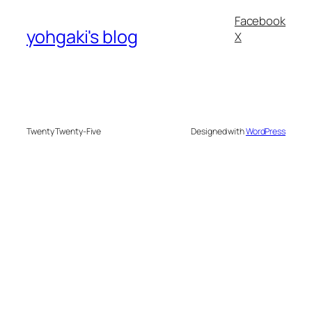
Facebook
yohgaki's blog
X
Twenty Twenty-Five
Designed with
WordPress