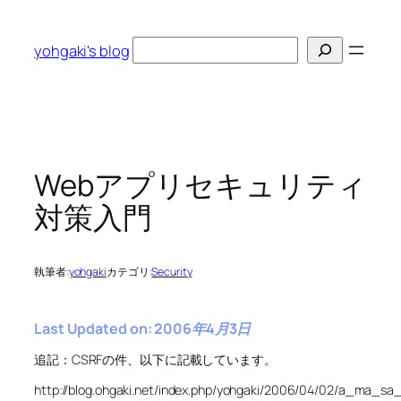
内
容
検
yohgaki's blog
を
索
ス
キ
ッ
プ
Webアプリセキュリティ
対策入門
執筆者:
yohgaki
カテゴリ:
Security
Last Updated on: 2006年4月3日
追記：CSRFの件、以下に記載しています。
http://blog.ohgaki.net/index.php/yohgaki/2006/04/02/a_ma_