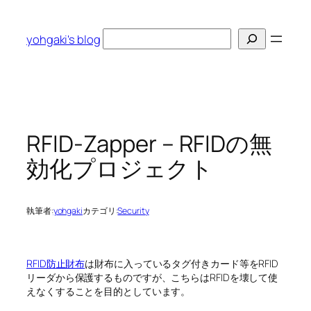
内
容
検
yohgaki's blog
を
索
ス
キ
ッ
プ
RFID-Zapper – RFIDの無
効化プロジェクト
執筆者:
yohgaki
カテゴリ:
Security
RFID防止財布
は財布に入っているタグ付きカード等をRFID
リーダから保護するものですが、こちらはRFIDを壊して使
えなくすることを目的としています。