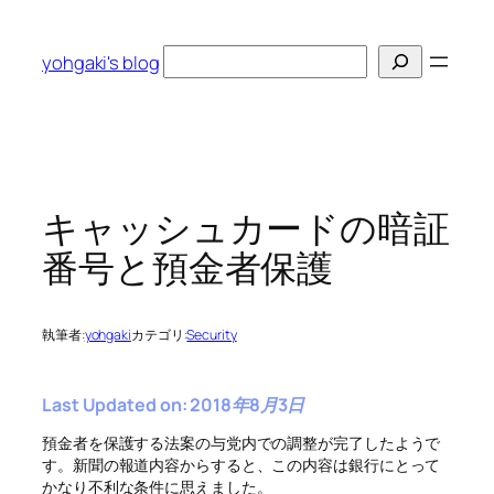
内
容
検
yohgaki's blog
を
索
ス
キ
ッ
プ
キャッシュカードの暗証
番号と預金者保護
執筆者:
yohgaki
カテゴリ:
Security
Last Updated on: 2018年8月3日
預金者を保護する法案の与党内での調整が完了したようで
す。新聞の報道内容からすると、この内容は銀行にとって
かなり不利な条件に思えました。