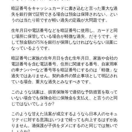
暗証番号をキャッシュカードに書き込むと言った重大な過
失を銀行側で証明できる場合は預金は保障されない、とい
うのは当たり前ですが軽い過失の定義が大問題です。
生年月日や電話番号などを暗証番号に使用し、カードと同
じ場所に保管している場合が軽微な過失、だそうです。そ
して預金額の75%を銀行が保障しなければならない法案に
なっているようです。
暗証番号に家族の生年月日を含む生年月日、家族や会社の
電話番号を含む電話番号、住所に関連する番号、自家用車
の車ナンバーなど番号等を暗証番号にするのは「軽微」な
過失ではありません。契約条件の禁止事項として明記され
ている場合、重大な過失とみなすべきです。
このような法案は、損害保険等で適切な予防措置を取って
いない場合でも保険会社に保険金を支払え、と言うのと同
じではないでしょうか?
このような甘えた法案が成立するようなら日本人のセキュ
リティに対する意識はいつまで経っても向上するはずがあ
りません。過保護が子供をダメにするのと同じでは無いで
しょうか?