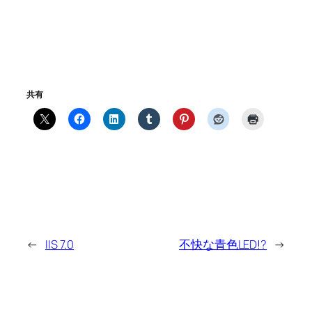
共有
←
IIS 7.0
不快な青色LED!?
→