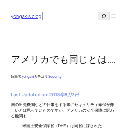
内
容
検
yohgaki's blog
を
索
ス
キ
ッ
プ
アメリカでも同じとは….
執筆者:
yohgaki
カテゴリ:
Security
Last Updated on: 2018年8月3日
国の出先機関などの仕事をする際にセキュリティ確保が難
しいとは思っていたのですが、アメリカの安全保障に関わ
る機関も
米国土安全保障省（DHS）は同省に課された