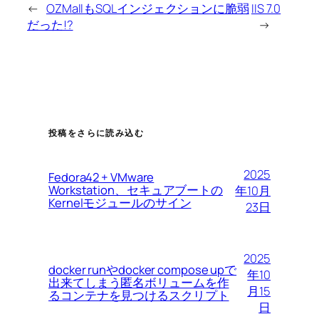
←
OZMallもSQLインジェクションに脆弱
IIS 7.0
だった!?
→
投稿をさらに読み込む
2025
Fedora42 + VMware
Workstation、セキュアブートの
年10月
Kernelモジュールのサイン
23日
2025
docker runやdocker compose upで
年10
出来てしまう匿名ボリュームを作
月15
るコンテナを見つけるスクリプト
日