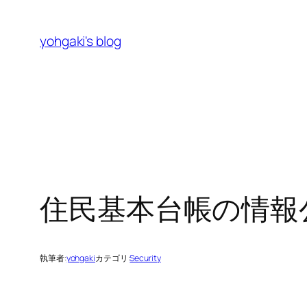
内
容
yohgaki's blog
を
ス
キ
ッ
プ
住民基本台帳の情報
執筆者:
yohgaki
カテゴリ:
Security