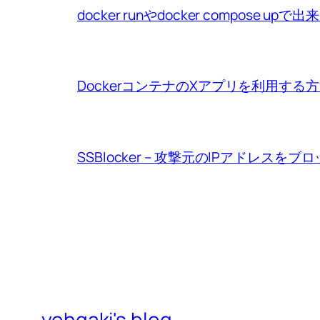
docker runやdocker compo
DockerコンテナのXアプリを利用する
SSBlocker – 攻撃元のIPアドレスをブ
yohgaki's blog