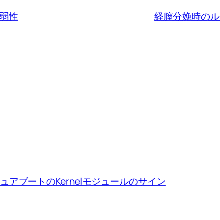
脆弱性
経膣分娩時のル
ion、セキュアブートのKernelモジュールのサイン