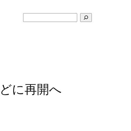
検
索
めどに再開へ