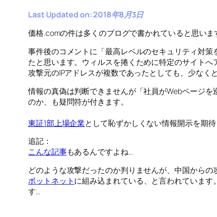
Last Updated on: 2018年8月3日
価格.comの件は多くのブログで書かれていると思い
事件後のコメントに「最高レベルのセキュリティ対策を
たと思います。ウィルスを捲くために特定のサイトへアク
攻撃元のIPアドレスが複数であったとしても、少なく
情報の真偽は判断できませんが「社員がWebページ
のか、も疑問符が付きます。
東証1部上場企業
として恥ずかしくない情報開示を期待
追記：
こんな記事
もあるんですよね…
どのような攻撃だったのか判りませんが、中国からの
ボットネット
に組み込まれている、と言われています
す…