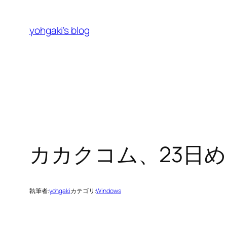
内
容
yohgaki's blog
を
ス
キ
ッ
プ
カカクコム、23日
執筆者:
yohgaki
カテゴリ:
Windows