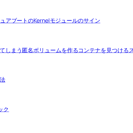
ion、セキュアブートのKernelモジュールのサイン
se upで出来てしまう匿名ボリュームを作るコンテナを見つけ
方法
ロック