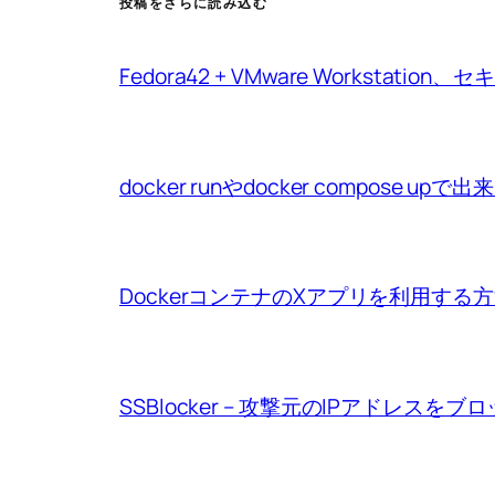
投稿をさらに読み込む
Fedora42 + VMware Workstat
docker runやdocker compo
DockerコンテナのXアプリを利用する
SSBlocker – 攻撃元のIPアドレスをブ