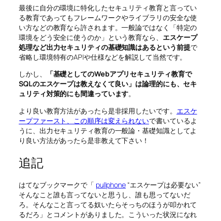
最後に自分の環境に特化したセキュリティ教育と言ってい
る教育であってもフレームワークやライブラリの安全な使
い方などの教育なら許されます。一般論ではなく「特定の
環境をどう安全に使うのか」という教育なら、
エスケープ
処理など出力セキュリティの基礎知識はあるという前提
で
省略し環境特有のAPIや仕様などを解説して当然です。
しかし、
「基礎としてのWebアプリセキュリティ教育で
SQLのエスケープは教えなくて良い」は論理的にも、セキ
ュリティ対策的にも間違っています
。
より良い教育方法があったら是非採用したいです。
エスケ
ープファースト、この順序は変えられない
で書いているよ
うに、出力セキュリティ教育の一般論・基礎知識としてよ
り良い方法があったら是非教えて下さい！
追記
はてなブックマークで「
pullphone
“エスケープは必要ない”
そんなこと誰も言ってないと思うし、誰も思ってないだ
ろ。そんなこと言ってる奴いたらそっちのほうが叩かれて
るだろ」とコメントがありました。こういった状況になれ