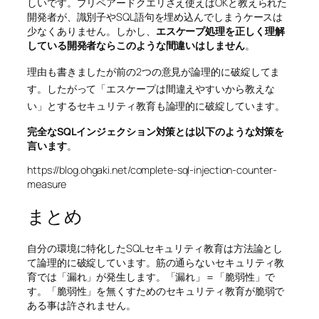
しいです。プリペアードクエリさえ使えばOKと教えられた
開発者が、識別子やSQL語句を埋め込んでしまうケースは
少なくありません。しかし、
エスケープ処理を正しく理解
している開発者ならこのような間違いはしません
。
理由も書きましたが前の2つの意見が論理的に破綻してま
す。したがって
「エスケープは間違えやすいから教えな
い」とするセキュリティ教育も論理的に破綻
しています。
完全なSQLインジェクション対策とは以下のような対策を
言います
。
https://blog.ohgaki.net/complete-sql-injection-counter-
measure
まとめ
自分の環境に特化したSQLセキュリティ教育は方法論とし
て論理的に破綻しています。筋の通らないセキュリティ教
育では「漏れ」が発生します。「漏れ」＝「脆弱性」で
す。「脆弱性」を無くすためのセキュリティ教育が脆弱で
ある事は許されません。