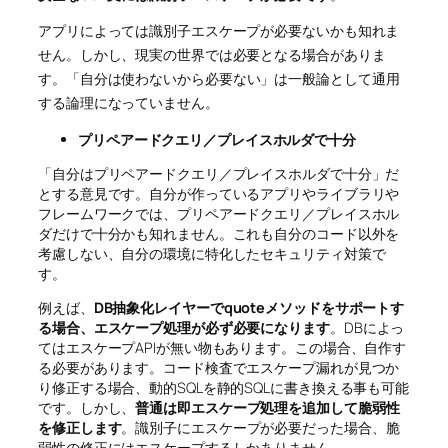
アプリによっては識別子エスケープが必要ないかも知れま
せん。しかし、現実の世界では必要となる場合がありま
す。
「自分は使わないから必要ない」は一般論として通用
する論理になっていません
。
プリペアードクエリ／プレイスホルダで十分
「自分はプリペアードクエリ／プレイスホルダで十分」だ
とする意見です。自分が作っているアプリやライブラリや
フレームワークでは、プリペアードクエリ／プレイスホル
ダだけで十分かも知れません。これも自分のコード以外を
考慮しない、自分の環境に特化したセキュリティ対策で
す。
例えば、
DB抽象化レイヤーでquoteメソッドをサポートす
る場合、エスケープ処理が必ず必要になります
。DBによっ
てはエスケープAPIが無い物もあります。この場合、自作す
る必要があります。コード検査でエスケープ漏れが見つか
り修正する場合、動的SQLを静的SQLに書き換える事も可能
です。しかし、
普通は即エスケープ処理を追加して脆弱性
を修正します
。識別子にエスケープが必要だった場合、脆
弱性の修正にはエスケープするしかありません。