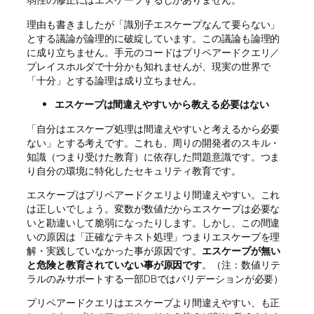
理由も書きましたが「識別子エスケープなんて要らない」
とする議論が論理的に破綻しています。この議論も論理的
に成り立ちません。手元のコードはプリペアードクエリ／
プレイスホルダで十分かも知れませんが、現実の世界で
「十分」とする論理は成り立ちません。
エスケープは間違えやすいから教える必要はない
「自分はエスケープ処理は間違えやすいと考えるから必要
ない」とする考えです。これも、周りの開発者のスキル・
知識（つまり受けた教育）に依存した問題意識です。つま
り自分の環境に特化したセキュリティ教育です。
エスケープはプリペアードクエリより間違えやすい。これ
は正しいでしょう。変数が数値だからエスケープは必要な
いと勘違いして脆弱になったりします。しかし、この間違
いの原因は「正確なテキスト処理」つまりエスケープを理
解・実践していなかった事が原因です。
エスケープが無い
と危険と教育されていない事が原因です
。（注：数値リテ
ラルのみサポートする一部DBではバリデーションが必要）
プリペアードクエリはエスケープより間違えやすい、も正