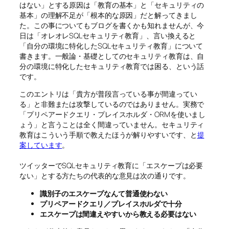
はない」とする原因は「教育の基本」と「セキュリティの
基本」の理解不足が「根本的な原因」だと解ってきまし
た。この事についてもブログを書くかも知れませんが、今
日は「オレオレSQLセキュリティ教育」、言い換えると
「自分の環境に特化したSQLセキュリティ教育」について
書きます。一般論・基礎としてのセキュリティ教育は、自
分の環境に特化したセキュリティ教育では困る、という話
です。
このエントリは「貴方が普段言っている事が間違ってい
る」と非難または攻撃しているのではありません。実務で
「プリペアードクエリ・プレイスホルダ・ORMを使いまし
ょう」と言うことは全く間違っていません。セキュリティ
教育はこういう手順で教えたほうが解りやすいです、と
提
案しています
。
ツイッターでSQLセキュリティ教育に「エスケープは必要
ない」とする方たちの代表的な意見は次の通りです。
識別子のエスケープなんて普通使わない
プリペアードクエリ／プレイスホルダで十分
エスケープは間違えやすいから教える必要はない