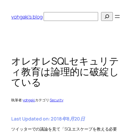
内
容
検
yohgaki's blog
を
索
ス
キ
ッ
プ
オレオレSQLセキュリテ
ィ教育は論理的に破綻し
ている
執筆者:
yohgaki
カテゴリ:
Security
Last Updated on: 2018年8月20日
ツイッターでの議論を見て「SQLエスケープを教える必要