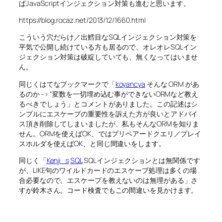
ばJavaScriptインジェクション対策も進むと思います。
https://blog.rocaz.net/2013/12/1660.html
こういう穴だらけ／出鱈目なSQLインジェクション対策を
平気で公開し続けている方も居るので、オレオレSQLイン
ジェクション対策は破綻していても、無くなってはいませ
ん。
同じくはてなブックマークで「
koyancya
そんな ORM があ
るのか -> “変数を一切埋め込む事ができないORMなど教え
るべきでしょう」とコメントがありました。この記述はシ
ンプルにエスケープの重要性を訴えた方が良いとアドバイ
ス頂き削除してしまいましたが、私もそんなORMを知りま
せん。ORMを使えばOK、ではプリペアードクエリ／プレイ
スホルダを使えばOK、と同じ間違いをします。
同じく「
Kenji_s
SQL
SQLインジェクションとは無関係です
が、LIKE句のワイルドカードのエスケープ処理は多くの場
合必要なので、エスケープを教えないのは無理がある」さ
すが鈴木さん。コード検査でもこの間違いを見かけます。