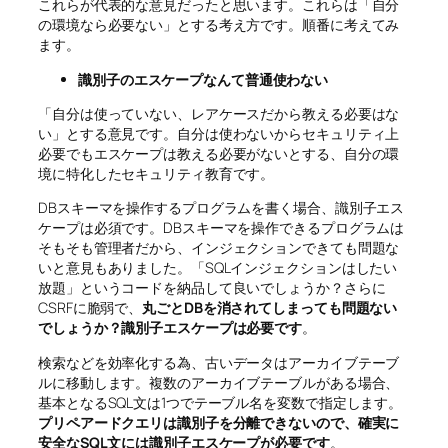
これらが代表的な意見だったと思います。これらは「自分
の環境なら必要ない」とする考え方です。順番に考えてみ
ます。
識別子のエスケープなんて普通使わない
「自分は使っていない、レアケースだから教える必要はな
い」とする意見です。自分は使わないからセキュリティ上
必要でもエスケープは教える必要がないとする、自分の環
境に特化したセキュリティ教育です。
DBスキーマを操作するプログラムを書く場合、識別子エス
ケープは必須です。DBスキーマを操作できるプログラムは
そもそも管理者だから、インジェクションできても問題な
いと意見もありました。「SQLインジェクションはしたい
放題」というコードを納品して良いでしょうか？さらに
CSRFに脆弱で、
丸ごとDBを消されてしまっても問題ない
でしょうか？識別子エスケープは必要です
。
検索などを効率化する為、古いデータはアーカイブテーブ
ルに移動します。複数のアーカイブテーブルがある場合、
基本となるSQL文は1つでテーブル名を変数で指定します。
プリペアードクエリは識別子を分離できないので、確実に
安全なSQL文には識別子エスケープが必要です
。