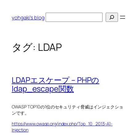
内
容
検
yohgaki's blog
を
索
ス
キ
ッ
タグ:
LDAP
プ
LDAPエスケープ – PHPの
ldap_escape関数
OWASP TOP10の1位のセキュリティ脅威はインジェクショ
ンです。
https://www.owasp.org/index.php/Top_10_2013-A1-
Injection