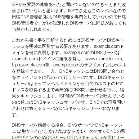
ISPから変更の連絡あったと聞いていないのできっとまだ改
善されていないと思います。ISPでさえもこのレベルなので
日曜DNS管理者(私もDNS管理を専門としていないので日曜
DNS管理者ですが)が設定したDNSサーバに問題があっても
当然かもしれません。
これから書く事を理解するためにはDNSサーバとDNSキャ
ッシュを明確に区別する必要があります。example.comド
メインを例に説明します。example.comのDNSサーバは
example.comドメインに権限を持ち、www.example.com,
ftp,example.com等、example.comのサブドメインにホスト
を登録できます。一方、DNSキャッシュはDNS問い合わせ
をクライアントに代わって行うサーバです。DNSキャッシ
ュサーバはトップレベルドメインから目的のホストのIPア
ドレスを取得するまで再帰的にDNS問い合わせを行い、結
果をキャッシュします。ISP等が”DNSサーバ”と呼んでいる
のは通上はDNSキャッシュサーバです。BINDでは再帰問い
合わせに答えるサーバがDNSキャッシュサーバになりま
す。
DNSサーバを構築する場合、
DNSサーバとDNSキャッシ
ュは別サーバとしなければならない
、のですがBINDの悪
いデザインのためDNSサーバとDNSキャッシュが同じサー