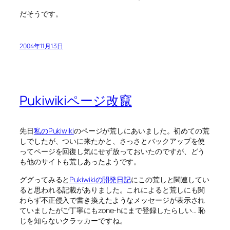
だそうです。
2004年11月13日
Pukiwikiページ改竄
先日
私のPukiwiki
のページが荒しにあいました。初めての荒
しでしたが、ついに来たかと、さっさとバックアップを使
ってページを回復し気にせず放っておいたのですが、どう
も他のサイトも荒しあったようです。
ググってみると
Pukiwikiの開発日記
にこの荒しと関連してい
ると思われる記載がありました。これによると荒しにも関
わらず不正侵入で書き換えたようなメッセージが表示され
ていましたがご丁寧にもzone-hにまで登録したらしい… 恥
じを知らないクラッカーですね。