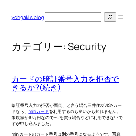
内
容
検
yohgaki's blog
を
索
ス
キ
ッ
カテゴリー:
Security
プ
カードの暗証番号入力を拒否で
きるか?(続き)
暗証番号入力の拒否が面倒、と言う場合三井住友VISAカー
ドなら、
miniカード
を利用するのも良いかも知れません。
限度額が10万円なのでPCを買う場合などに利用できないで
すが申し込みました。
miniカードのカード番号は別の番号になるようです。写真