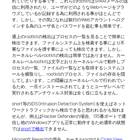
れていたりする事です。これらのrootkitはSPAMメールの送
信に利用されたり、ユーザがどのようなWebページをブラ
ウズしているか記録する為に利用される事がほとんどで
す。しかし、その気になれば銀行のWebアカウントへログ
インする為のユーザ名とパスワードを盗む事も簡単です。
通上のrootkitの検出はプロセスの一覧を見ることで簡単に
検出できます。ファイルシステム上を検索する事により不
審なファイルを捜す事によっても検出できます。しかし、
カーネルレベルrootkitの検出は簡単ではありません。カー
ネルレベルrootkitは文字どおりカーネルレベルで動作しプ
ロセスの一覧、ファイルの一覧などを取得するシステムコ
ールを横取りし、rootkitのプロセス、ファイルの存在を隠
してしまいます。この隠蔽はカーネルレベルで行われてい
るため、一旦インストールされてしまうとユーザレベルで
実行されるアンチウィルス対策は全く役に立ちません。
snort等のIDS(Intrusion Detection System)を使えばネット
ワークトラフィックから検出できると思われるかも知れま
せんが、例えばHacker Defenderの場合、135番ポートで通
信し他のWindowsアプリも正常に動作するため通常の状態
では
snortで検出
できません。
Microsoft Resarchの場合、カーネルrootkitも
Cross View