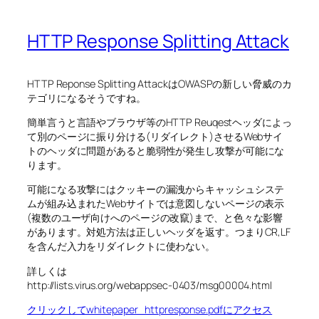
HTTP Response Splitting Attack
HTTP Reponse Splitting AttackはOWASPの新しい脅威のカ
テゴリになるそうですね。
簡単言うと言語やブラウザ等のHTTP Reuqestヘッダによっ
て別のページに振り分ける(リダイレクト)させるWebサイ
トのヘッダに問題があると脆弱性が発生し攻撃が可能にな
ります。
可能になる攻撃にはクッキーの漏洩からキャッシュシステ
ムが組み込まれたWebサイトでは意図しないページの表示
(複数のユーザ向けへのページの改竄)まで、と色々な影響
があります。対処方法は正しいヘッダを返す。つまりCR,LF
を含んだ入力をリダイレクトに使わない。
詳しくは
http://lists.virus.org/webappsec-0403/msg00004.html
クリックしてwhitepaper_httpresponse.pdfにアクセス