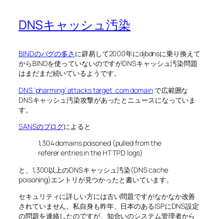
DNSキャッシュ汚染
BINDのバグの多さ
に辟易して2000年にdjbdnsに乗り換えて
からBINDを使っていないのですがDNSキャッシュ汚染問題
はまだまだ続いているようです。
DNS ‘pharming’ attacks target .com domain
で広範囲な
DNSキャッシュ汚染攻撃があったとニュースになっていま
す。
SANSのブログ
によると
1,304 domains poisoned (pulled from the
referer entries in the HTTPD logs)
と、1,300以上のDNSキャッシュ汚染(DNS cache
poisoning)エントリが見つかったと書いています。
セキュリティに詳しい方には古い問題ですがなかなか改善
されていません。私自身も昨年、日本のあるISPにDNS設定
の問題を連絡したのですが、知合いのシステム管理者から