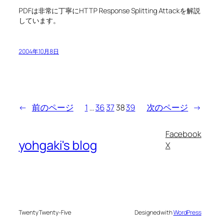
PDFは非常に丁寧にHTTP Response Splitting Attackを解説
しています。
2004年10月8日
←
前のページ
1
…
36
37
38
39
次のページ
→
Facebook
yohgaki's blog
X
Twenty Twenty-Five
Designed with
WordPress