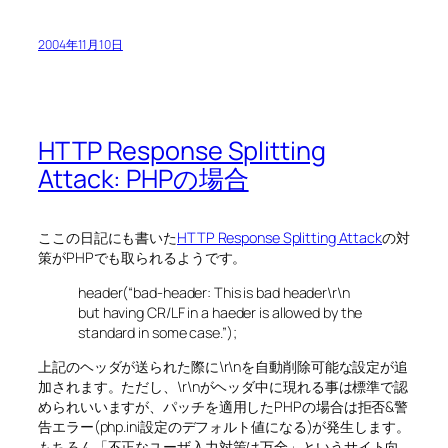
2004年11月10日
HTTP Response Splitting
Attack: PHPの場合
ここの日記にも書いた
HTTP Response Splitting Attack
の対
策がPHPでも取られるようです。
header(“bad-header: This is bad header\r\n
but having CR/LF in a haeder is allowed by the
standard in some case.”);
上記のヘッダが送られた際に\r\nを自動削除可能な設定が追
加されます。ただし、\r\nがヘッダ中に現れる事は標準で認
められいいますが、パッチを適用したPHPの場合は拒否&警
告エラー(php.ini設定のデフォルト値になる)が発生します。
もちろん「不正なユーザ入力対策は万全」というサイト向