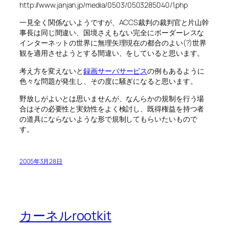
http://www.janjan.jp/media/0503/0503285040/1.php
一見全く関係ないようですが、ACCS裁判の裁判官と片山幹
事長は同じ間違い、国境さえもない完全にボーダーレスな
インターネットの世界に無理矢理現在の都合のよい(?)世界
観を適用させようとする間違い、をしていると思います。
考え方を変えないと
録画サーバサービス
の例もあるように
色々な問題が発生し、その度に騒ぎになると思います。
野放しがよいとは思いませんが、なんらかの規制を行う場
合はその必要性と実効性をよく検討し、既得権益を持つ者
の道具にならないような形で規制してもらいたいもので
す。
2005年3月28日
カーネルrootkit