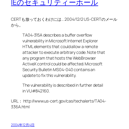
IEのセキュリティーホール
CERTも放っておくわけには… 2004/12/2 US-CERTのメール
から。
TA04-315A describes a buffer overflow
vulnerability in Microsoft Internet Explorer
HTML elements that could allow a remote
attacker to execute arbitrary code. Note that
any program that hosts the WebBrowser
ActiveX control could be affected. Microsoft
Security Bulletin MS04-040 contains an
update to fix this vulnerability.
The vulnerability is described in further detail
in VU#842160.
URL： http://www.us-cert.gov/cas/techalerts/TA04-
336A.html
2004年12月4日