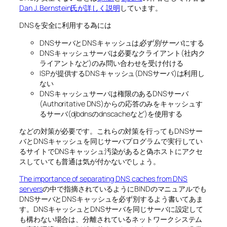
Dan J. Bernstein氏が詳しく説明
しています。
DNSを安全に利用する為には
DNSサーバとDNSキャッシュは
必ず別サーバ
にする
DNSキャッシュサーバは必要なクライアント(社内ク
ライアントなど)のみ問い合わせを受け付ける
ISPが提供するDNSキャッシュ(DNSサーバ)は利用し
ない
DNSキャッシュサーバは権限のあるDNSサーバ
(Authoritative DNS)からの応答のみをキャッシュす
るサーバ(djbdnsのdnscacheなど)を使用する
などの対策が必要です。これらの対策を行ってもDNSサー
バとDNSキャッシュを同じサーバプログラムで実行してい
るサイトでDNSキャッシュ汚染があると偽ホストにアクセ
スしていても普通は気が付かないでしょう。
The importance of separating DNS caches from DNS
servers
の中で指摘されているようにBINDのマニュアルでも
DNSサーバとDNSキャッシュを必ず別するよう書いてあま
す。DNSキャッシュとDNSサーバを同じサーバに設定して
も構わない場合は、分離されているネットワークシステム