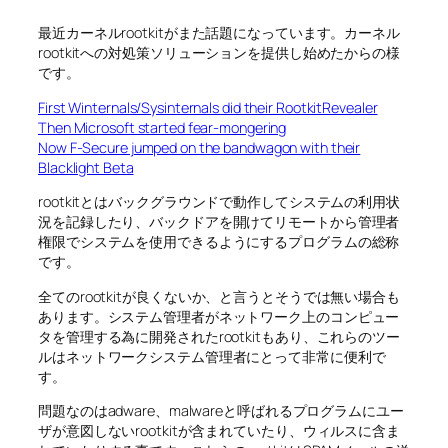
最近カーネルrootkitがまた話題になっています。カーネル
rootkitへの対処策ソリューションを提供し始めたからの様
です。
First Winternals/Sysinternals did their RootkitRevealer
Then Microsoft started fear-mongering
Now F-Secure jumped on the bandwagon with their
Blacklight Beta
rootkitとはバックグラウンドで動作してシステムの利用状
況を記録したり、バックドアを開けてリモートから管理者
権限でシステムを使用できるようにするプログラムの総称
です。
全てのrootkitが良くないか、と言うとそうでは無い場合も
あります。システム管理者がネットワーク上のコンピュー
タを管理する為に開発されたrootkitもあり、これらのツー
ルはネットワークシステム管理者にとって非常に便利で
す。
問題なのはadware、malwareと呼ばれるプログラムにユー
ザが意図しないrootkitが含まれていたり、ウィルスに含ま