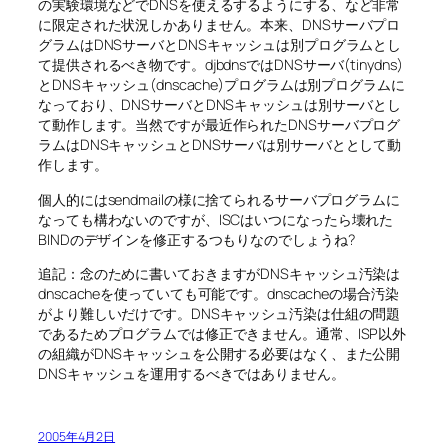
の実験環境などでDNSを使えるするようにする、など非常
に限定された状況しかありません。本来、DNSサーバプロ
グラムはDNSサーバとDNSキャッシュは別プログラムとし
て提供されるべき物です。djbdnsではDNSサーバ(tinydns)
とDNSキャッシュ(dnscache)プログラムは別プログラムに
なっており、DNSサーバとDNSキャッシュは別サーバとし
て動作します。当然ですが最近作られたDNSサーバプログ
ラムはDNSキャッシュとDNSサーバは別サーバととして動
作します。
個人的にはsendmailの様に捨てられるサーバプログラムに
なっても構わないのですが、ISCはいつになったら壊れた
BINDのデザインを修正するつもりなのでしょうね?
追記：念のために書いておきますがDNSキャッシュ汚染は
dnscacheを使っていても可能です。dnscacheの場合汚染
がより難しいだけです。DNSキャッシュ汚染は仕組の問題
であるためプログラムでは修正できません。通常、ISP以外
の組織がDNSキャッシュを公開する必要はなく、また公開
DNSキャッシュを運用するべきではありません。
2005年4月2日