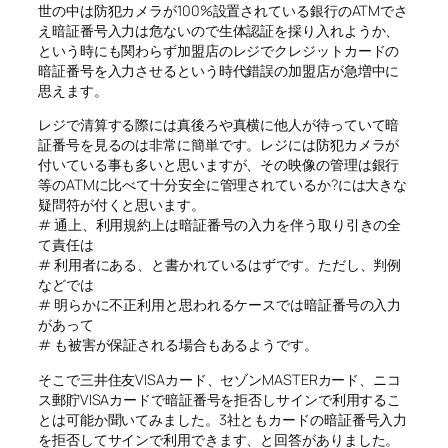
世の中は防犯カメラが100%設置されている銀行のATMでさ
え暗証番号入力は危ないので生体認証を採り入れようか、
という時にも関わらず加盟店のレジでクレジットカードの
暗証番号を入力させるという時代錯誤の加盟店が急増中に
思えます。
レジで清算する際には真後ろや真横に他人が待っていて暗
証番号を見るのは非常に簡単です。レジには防犯カメラが
付いている事も多いと思いますが、その映像の管理は銀行
等のATMに比べて十分安全に管理されているか?には大きな
疑問符が付くと思います。
# 通上、利用規約上は暗証番号の入力を伴う取り引きの全
て責任は
# 利用者にある、と書かれているはずです。ただし、判例
などでは
# 明らかに不正利用と思われるケースでは暗証番号の入力
があって
# も被害が保証される場合もあるようです。
そこで三井住友VISAカード、セゾンMASTERカード、ニコ
ス郵貯VISAカードで暗証番号を拒否しサインで利用するこ
とは可能か聞いてみました。3社ともカードの暗証番号入力
を拒否してサインで利用できます、と回答がありました。