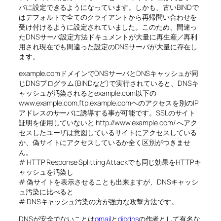
バに設定できるようになっています。しかも、古いBINDで
はデフォルトで全てのクライアントから再帰問い合わせを
受け付けるように設定されていました。このため、間違っ
たDNSサーバ設定方法ドキュメントが大量に再生産／再利
用され現在でも間違った設定のDNSサーバが大量に存在し
ます。
example.comドメインでDNSサーバとDNSキャッシュが同
じDNSプログラム(BINDなど)で実行されていると、DNSキ
ャッシュが汚染されるとexample.com以下の
www.example.com,ftp.example.comヘのアクセスを別のIP
アドレスのサーバに誘導する事が可能です。SSLのサイト
証明を使用していないと http://www.example.com/ へアク
セスしたユーザは意図しているサイトにアクセスしている
か、偽サイトにアクセスしているか全く区別がつきませ
ん。
# HTTP Response Splitting Attackでも同じ効果をHTTPキ
ャッシュを汚染し
# 偽サイトを表示させることも出来ますが、DNSキャッシ
ュ汚染に比べると
# DNSキャッシュ汚染の方が強力な攻撃方法です。
DNSが安全でないことは
qmail
と
djbdns
の作者として有名な