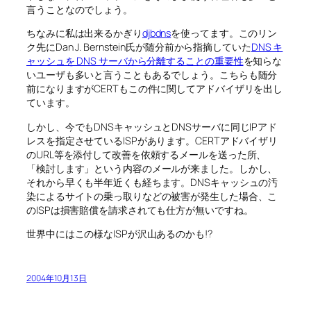
言うことなのでしょう。
ちなみに私は出来るかぎり
djbdns
を使ってます。このリン
ク先にDan J. Bernstein氏が随分前から指摘していた
DNS キ
ャッシュを DNS サーバから分離することの重要性
を知らな
いユーザも多いと言うこともあるでしょう。こちらも随分
前になりますがCERTもこの件に関してアドバイザリを出し
ています。
しかし、今でもDNSキャッシュとDNSサーバに同じIPアド
レスを指定させているISPがあります。CERTアドバイザリ
のURL等を添付して改善を依頼するメールを送った所、
「検討します」という内容のメールが来ました。しかし、
それから早くも半年近くも経ちます。DNSキャッシュの汚
染によるサイトの乗っ取りなどの被害が発生した場合、こ
のISPは損害賠償を請求されても仕方が無いですね。
世界中にはこの様なISPが沢山あるのかも!?
2004年10月13日