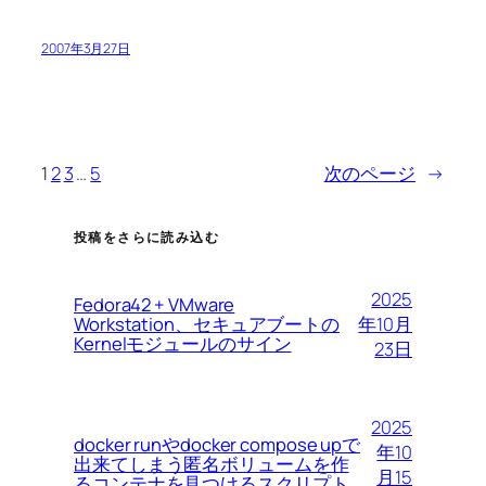
2007年3月27日
1
2
3
…
5
次のページ
→
投稿をさらに読み込む
2025
Fedora42 + VMware
Workstation、セキュアブートの
年10月
Kernelモジュールのサイン
23日
2025
docker runやdocker compose upで
年10
出来てしまう匿名ボリュームを作
月15
るコンテナを見つけるスクリプト